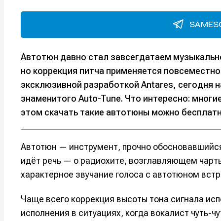
SAMESO
Автотюн давно стал завсегдатаем музыкально
но коррекция питча применяется повсеместно.
эксклюзивной разработкой Antares, сегодня 
знаменитого Auto-Tune. Что интересно: многие
этом скачать такие автотюны можно бесплатн
Автотюн — инструмент, прочно обосновавшийся 
идёт речь — о радиохите, возглавляющем чарт
характерное звучание голоса с автотюном встр
Чаще всего коррекция высоты тона сигнала ис
исполнения в ситуациях, когда вокалист чуть-чу