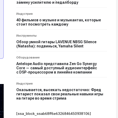
замену усилителю и педалборду
Индустрия
40 фильмов о музыке и музыкантах, которые
стоит посмотреть каждому
Инструменты
Обзор умной гитары LAVENUE NBSG Silence
(Natasha): подвинься, Yamaha Silent
и
и
и
и
Оборудование
Antelope Audio представила Zen Go Synergy
Core — самый доступный аудиоинтерфейс
е
е
с DSP-процессором в линейке компании
Индустрия
Оказывается, высекать недостаточно: Фред
гитарист показал свои реальные навыки игры
на гитаре во время стрима
[ssa_block_ssab68ff6e6326846450938106]