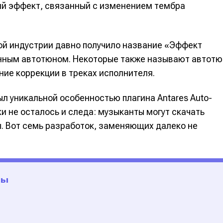
ий эффект, связанный с изменением тембра
й индустрии давно получило название «Эффект
нным автотюном. Некоторые также называют автотю
ние коррекции в треках исполнителя.
ыл уникальной особенностью плагина Antares Auto-
и не осталось и следа: музыканты могут скачать
ы. Вот семь разработок, заменяющих далеко не
е
е
ие
ие
ны
н
н
енты
енты