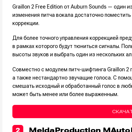
Мы в соци
Мы в соци
Graillon 2 Free Edition от Auburn Sounds — один
изменения питча вокала достаточно поместить 
коррекции.
Для более точного управления коррекцией пред
Информа
Информа
в рамках которого будут тюниться сигналы. По
О проекте
О проекте
Р
Р
высоты звуков и выбрать один из нескольких а
Помощь прое
Помощь прое
Совместно с модулем питч-шифтинга Graillon 2
а также нестандартно звучащие голоса. С помо
смешать исходный и обработанный голос в люб
может быть менее или более выраженным.
СКАЧАТ
MeldaProduction MAuto
2