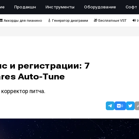
ие
Продакшн
Инструменты
Оборудование
Софт
🎹 Аккорды для пианино
🎸 Генератор диаграмм
🎁 Бесплатные VST
🔊 
с и регистрации: 7
res Auto-Tune
корректор питча.
0