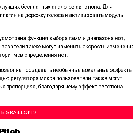
альных сетях
альных сетях
 из лучших бесплатных аналогов автотюна. Для
плагин на дорожку голоса и активировать модуль
усмотрена функция выбора гамм и диапазона нот,
ция
ция
льзователи также могут изменить скорость изменени
еклама
еклама
Редакционная политика (в разработке)
Редакционная политика (в разработке)
Предложение ново
Предложение ново
лгоритмов определения нот.
кту
кту
 позволяет создавать необычные вокальные эффекты
щью регулятора микса пользователи также могут
ых пропорциях, благодаря чему эффект автотюна
Ь GRAiLLON 2
Pitch