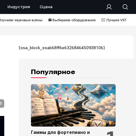
Индустрия
Сцена
Изучаем звуковые волны
📻 Выбираем оборудование
❤️‍🔥 Лучшие VST
[ssa_block_ssab68ff6e6326846450938106]
Популярное
Гаммы для фортепиано и