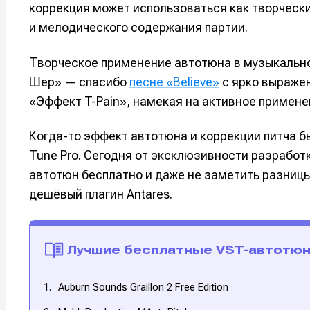
коррекция может использоваться как творческ
и мелодического содержания партии.
Творческое применение автотюна в музыкально
Шер» — спасибо
песне «Believe»
с ярко выраже
«Эффект T-Pain», намекая на активное примене
Когда-то эффект автотюна и коррекции питча б
Tune Pro. Сегодня от эксклюзивности разработк
автотюн бесплатно и даже не заметить разниц
дешёвый плагин Antares.
Написани
Написани
Исполнен
Исполнен
Лучшие бесплатные VST-автотю
Продакш
Продакш
Auburn Sounds Graillon 2 Free Edition
Инструм
Инструм