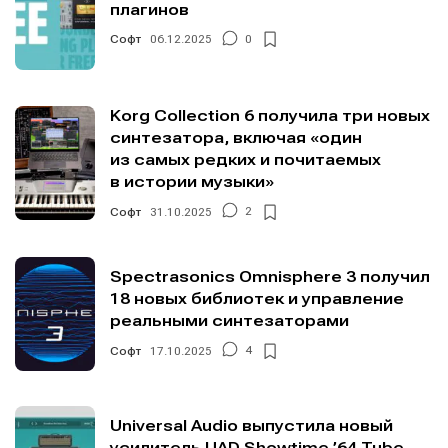
плагинов
Софт
06.12.2025
0
Korg Collection 6 получила три новых
синтезатора, включая «один
из самых редких и почитаемых
в истории музыки»
Софт
31.10.2025
2
Spectrasonics Omnisphere 3 получил
18 новых библиотек и управление
реальными синтезаторами
Софт
17.10.2025
4
Universal Audio выпустила новый
усилитель UAD Showtime ’64 Tube