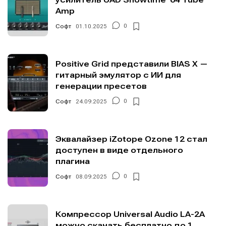
Amp
Софт
01.10.2025
0
Positive Grid представили BIAS X —
гитарный эмулятор с ИИ для
генерации пресетов
Софт
24.09.2025
0
Эквалайзер iZotope Ozone 12 стал
доступен в виде отдельного
плагина
Софт
08.09.2025
0
Компрессор Universal Audio LA-2A
можно скачать бесплатно до 1