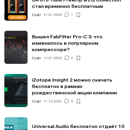
стал временно бесплатным
Софт
21.01.2026
1
Вышел FabFilter Pro-C 3: что
изменилось в популярном
компрессоре?
Софт
15.01.2026
0
iZotope Insight 2 можно скачать
бесплатно в рамках
рождественской акции компании
Софт
11.12.2025
0
Universal Audio бесплатно отдаёт 10