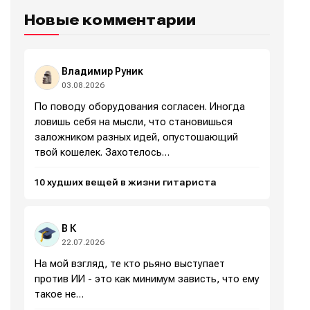
ознакомились и принимаете
ознакомились и принимаете
ознакомились и принимаете
ознакомились и принимаете
Условия использования
Условия использования
Условия использования
Условия использования
,
,
,
,
Новые комментарии
Политику обработки персональных данных
Политику обработки персональных данных
Политику обработки персональных данных
Политику обработки персональных данных
и
и
и
и
Правила
Правила
Правила
Правила
площадки
площадки
площадки
площадки
.
.
.
.
Владимир Руник
03.08.2026
По поводу оборудования согласен. Иногда
Мы в социальных сетях
Мы в социальных сетях
ловишь себя на мысли, что становишься
заложником разных идей, опустошающий
твой кошелек. Захотелось…
10 худших вещей в жизни гитариста
Информация
Информация
О проекте
О проекте
Реклама
Реклама
В К
Редакционная политика (в разработке)
Редакционная политика (в разработке)
22.07.2026
Предложение новостей
Предложение новостей
Помощь проекту
Помощь проекту
На мой взгляд, те кто рьяно выступает
против ИИ - это как минимум зависть, что ему
такое не…