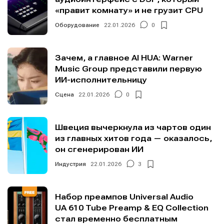
«правит комнату» и не грузит CPU
Оборудование
22.01.2026
0
Зачем, а главное AI HUA: Warner
Music Group представили первую
ИИ-исполнительницу
Сцена
22.01.2026
0
Швеция вычеркнула из чартов один
из главных хитов года — оказалось,
он сгенерирован ИИ
Индустрия
22.01.2026
3
Набор преампов Universal Audio
UA 610 Tube Preamp & EQ Collection
стал временно бесплатным