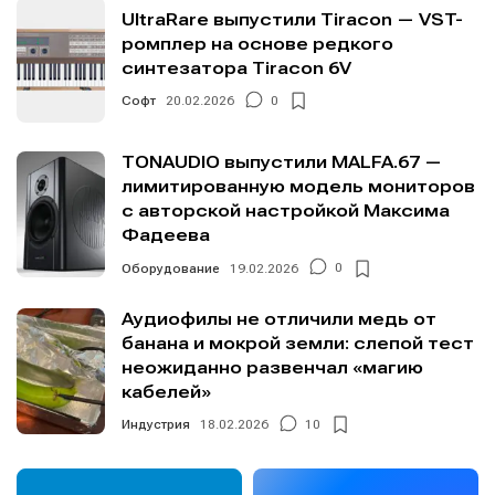
UltraRare выпустили Tiracon — VST-
ромплер на основе редкого
синтезатора Tiracon 6V
Софт
20.02.2026
0
TONAUDIO выпустили MALFA.67 —
лимитированную модель мониторов
с авторской настройкой Максима
Фадеева
Оборудование
19.02.2026
0
Аудиофилы не отличили медь от
банана и мокрой земли: слепой тест
неожиданно развенчал «магию
кабелей»
Индустрия
18.02.2026
10