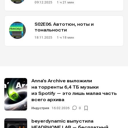
09.12.2025
1 ч 21 мин
S02E06. Автотюн, ноты и
тональности
18.11.2025
1 ч 18 мин
Anna’s Archive выложили
на торренты 6,4 ТБ музыки
из Spotify — это лишь малая часть
Написание
Написание
всего архива
Индустрия
16.02.2026
0
Исполнение
Исполнение
Продакшн
Продакшн
beyerdynamic выпустила
HEADPHONE LAB — бесплатный