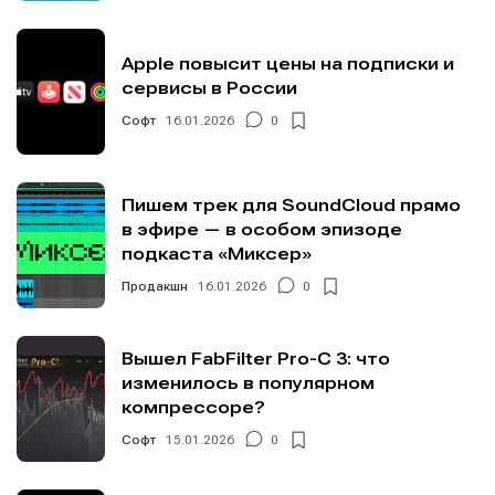
Apple повысит цены на подписки и
сервисы в России
Софт
16.01.2026
0
Пишем трек для SoundCloud прямо
в эфире — в особом эпизоде
подкаста «Миксер»
Продакшн
16.01.2026
0
Вышел FabFilter Pro-C 3: что
изменилось в популярном
компрессоре?
Софт
15.01.2026
0