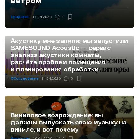
ветром
Продакшн
17.04.2026
1
Акустику мне запили: мы запустили
SAMESOUND Acoustic — сервис
анализа акустики комнаты,
расчёта проблем помещения
и планирования обработки
Оборудование
14.04.2026
0
Виниловое возрождение: вы
должны выпускать свою музыку на
виниле, и вот почему
Индустрия
10.04.2026
0