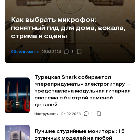
Как выбрать микрофон:
понятный гид для дома, вокала,
стрима и сцены
Информация
Информация
О проекте
О проекте
Реклама
Реклама
Оборудование
09.02.2026
3
Редакционная политика (в разработке)
Редакционная политика (в разработке)
Предложение новостей
Предложение новостей
Помощь проекту
Помощь проекту
Турецкая Shark собирается
«перепридумать» электрогитару —
представлена модульная гитарная
система с быстрой заменой
деталей
Инструменты
04.02.2026
1
Лучшие студийные мониторы: 15
отличных моделей на любой