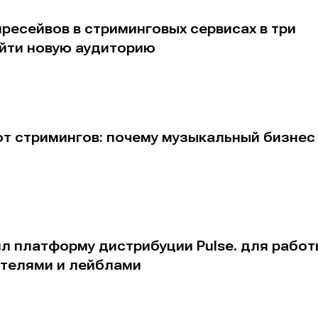
ресейвов в стриминговых сервисах в три
йти новую аудиторию
от стримингов: почему музыкальный бизнес
тил платформу дистрибуции Pulse. для рабо
телями и лейблами
е
е
ие
ие