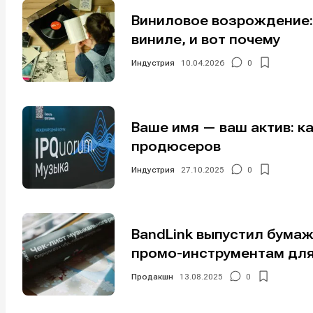
Виниловое возрождение:
виниле, и вот почему
Индустрия
10.04.2026
0
Ваше имя — ваш актив: к
продюсеров
Индустрия
27.10.2025
0
BandLink выпустил бумаж
промо-инструментам для
Продакшн
13.08.2025
0