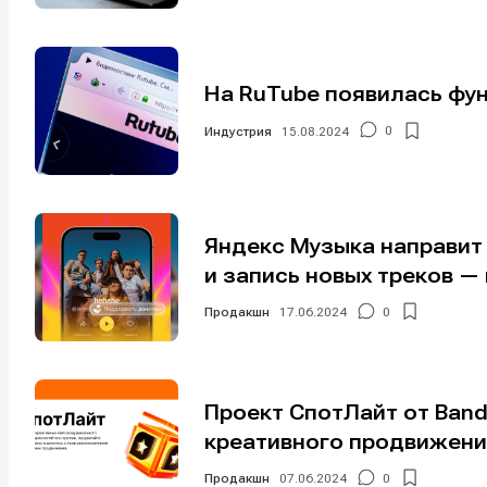
На RuTube появилась фун
Мы в соци
Мы в соци
Индустрия
15.08.2024
0
Информа
Информа
Яндекс Музыка направит 
и запись новых треков —
О проекте
О проекте
Р
Р
Помощь прое
Помощь прое
Продакшн
17.06.2024
0
Проект СпотЛайт от Ban
креативного продвижени
Продакшн
07.06.2024
0