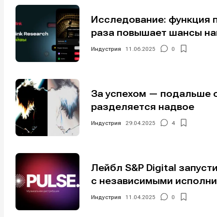
Исследование: функция п
раза повышает шансы на
Индустрия
11.06.2025
0
За успехом — подальше 
разделяется надвое
Индустрия
29.04.2025
4
Лейбл S&P Digital запус
с независимыми исполни
Написани
Написани
Индустрия
11.04.2025
0
Исполнен
Исполнен