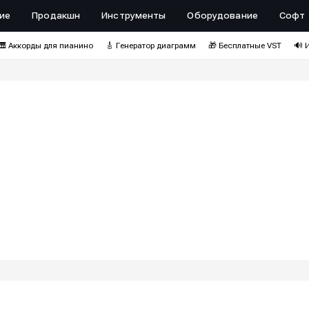
ие
Продакшн
Инструменты
Оборудование
Софт
🎹 Аккорды для пианино
🎸 Генератор диаграмм
🎁 Бесплатные VST
🔊 