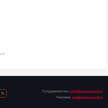
з 5
Сотрудничество:
hello@samesound.ru
Реклама:
adv@samesound.ru