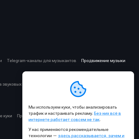
и
Telegram-каналы для музыкантов
Продвижение музыки
 звуковых частот
Cхемы прохождения сигнала
Мы используем куки, чтобы анализировать
трафик и настраивать рекламу.
Без них всё в
е куки
Правила публикации материалов и общения
интернете работает совсем не так
.
У нас применяются рекомендательные
технологии —
здесь рассказывается, зачем и