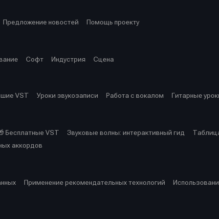
Предложение новостей
Помощь проекту
вание
Софт
Индустрия
Сцена
чшие VST
Уроки звукозаписи
Работа с вокалом
Гитарные урок
🎁 Бесплатные VST
Звуковые волны: интерактивный гид
Таблица
ных аккордов
анных
Применение рекомендательных технологий
Использовани