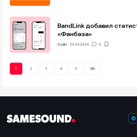
BandLink добавил статист
«Фанбаза»
Софт
23.04.2024
0
1
2
3
4
5