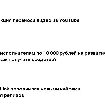
кция переноса видео из YouTube
альных сетях
альных сетях
ция
ция
исполнителям по 10 000 рублей на развити
 как получить средства?
еклама
еклама
Редакционная политика (в разработке)
Редакционная политика (в разработке)
Предложение ново
Предложение ново
кту
кту
dLink пополнился новыми кейсами
я релизов