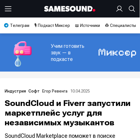
Телеграм
🎙️ Подкаст Миксер
📖 Источники
👷 Специалисты
Учим готовить
звук — в
подкасте
Егор Ревенга
10.04.2025
Индустрия
Софт
SoundCloud и Fiverr запустили
маркетплейс услуг для
независимых музыкантов
SoundCloud Marketplace поможет в поиске