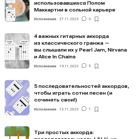
использовавшихся Полом
Маккартни в сольной карьере
Исполнение
27.11.2023
0
4 важных гитарных аккорда
из классического гранжа —
вы слышали их у Pearl Jam, Nirvana
и Alice In Chains
Исполнение
19.11.2023
5
5 последовательностей аккордов,
чтобы играть сотни песен (и
сочинять свои!)
Исполнение
13.11.2023
1
Три простых аккорда: