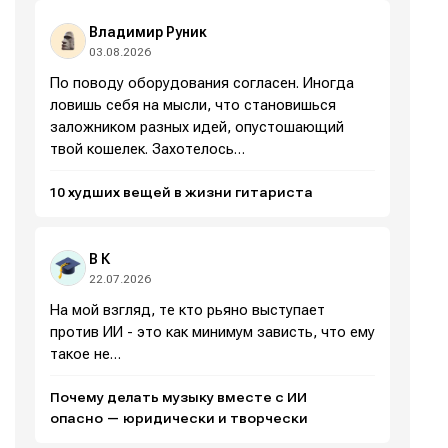
площадки
площадки
площадки
площадки
.
.
.
.
Владимир Руник
03.08.2026
По поводу оборудования согласен. Иногда
ловишь себя на мысли, что становишься
Мы в социальных сетях
Мы в социальных сетях
заложником разных идей, опустошающий
твой кошелек. Захотелось…
10 худших вещей в жизни гитариста
Информация
Информация
В К
О проекте
О проекте
Реклама
Реклама
22.07.2026
Редакционная политика (в разработке)
Редакционная политика (в разработке)
На мой взгляд, те кто рьяно выступает
против ИИ - это как минимум зависть, что ему
Предложение новостей
Предложение новостей
Помощь проекту
Помощь проекту
такое не…
Почему делать музыку вместе с ИИ
опасно — юридически и творчески