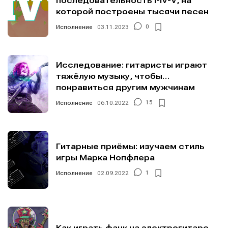
последовательность I-IV-V, на
которой построены тысячи песен
Исполнение
03.11.2023
0
Исследование: гитаристы играют
тяжёлую музыку, чтобы…
понравиться другим мужчинам
Исполнение
06.10.2022
15
Гитарные приёмы: изучаем стиль
игры Марка Нопфлера
Исполнение
02.09.2022
1
Как играть фанк на электрогитаре