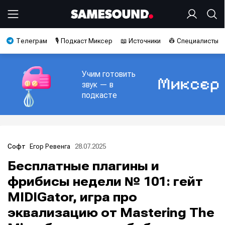
Телеграм
🎙️ Подкаст Миксер
📖 Источники
👷 Специалисты
Учим готовить
звук — в
подкасте
Егор Ревенга
28.07.2025
Софт
Бесплатные плагины и
фрибисы недели № 101: гейт
MIDIGator, игра про
эквализацию от Mastering The