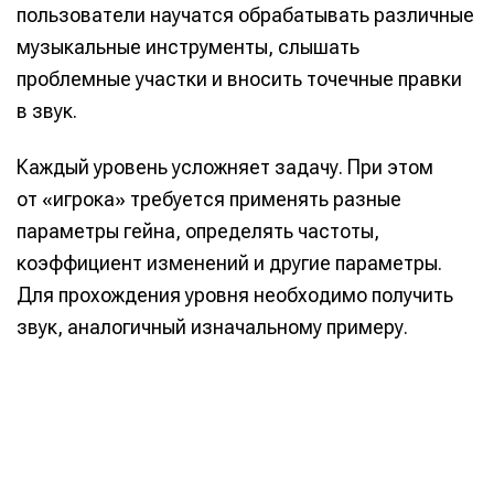
пользователи научатся обрабатывать различные
музыкальные инструменты, слышать
проблемные участки и вносить точечные правки
в звук.
Информация
Информация
О проекте
О проекте
Реклама
Реклама
Каждый уровень усложняет задачу. При этом
Редакционная политика (в разработке)
Редакционная политика (в разработке)
от «игрока» требуется применять разные
Предложение новостей
Предложение новостей
Помощь проекту
Помощь проекту
параметры гейна, определять частоты,
коэффициент изменений и другие параметры.
Для прохождения уровня необходимо получить
звук, аналогичный изначальному примеру.