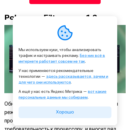
Polyverse Filterverse 1.2
Мы используем куки, чтобы анализировать
трафик и настраивать рекламу.
Без них всё в
интернете работает совсем не так
.
У нас применяются рекомендательные
технологии —
здесь рассказывается, зачем и
для чего они используются
.
А ещё у нас есть Яндекс Метрика —
вот какие
персональные данные мы собираем
.
Обновлённый набор фильтров с пятью новыми
режимами работы. Апдейт также улучшает
Хорошо
производительность плагина и его
требовательность к процессору, и вносит ряд