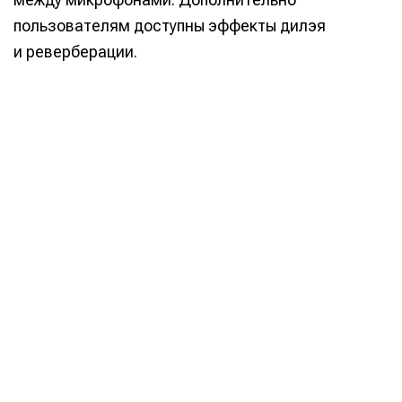
пользователям доступны эффекты дилэя
и реверберации.
Написание
Написание
Исполнение
Исполнение
Продакшн
Продакшн
Инструменты
Инструменты