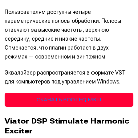
Пользователям доступны четыре
параметрические полосы обработки. Полосы
отвечают за высокие частоты, верхнюю
середину, средние и низкие частоты.
Отмечается, что плагин работает в двух
режимах — современном и винтажном.
Эквалайзер распространяется в формате VST
для компьютеров под управлением Windows.
Написание
Написание
СКАЧАТЬ BOOTEQ MKIII
Исполнение
Исполнение
Продакшн
Продакшн
Viator DSP Stimulate Harmonic
Инструменты
Инструменты
Exciter