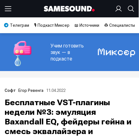
Телеграм
🎙️ Подкаст Миксер
📖 Источники
👷 Специалисты
Учим готовить
звук — в
подкасте
Егор Ревенга
11.04.2022
Софт
Бесплатные VST-плагины
недели №3: эмуляция
Baxandall EQ, фейдеры гейна и
смесь эквалайзера и