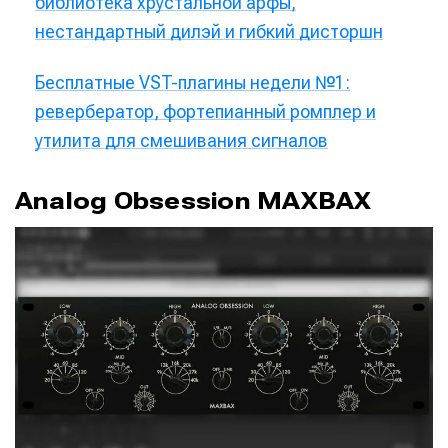
библиотека хрустальной арфы,
нестандартный дилэй и гибкий дисторшн
Бесплатные VST-плагины недели №1:
ревербератор, фортепианный ромплер и
утилита для смешивания сигналов
Analog Obsession MAXBAX