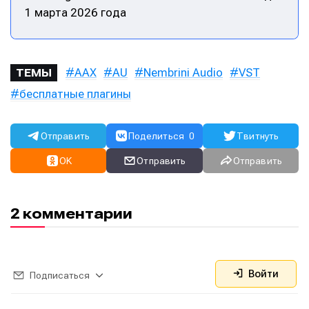
1 марта 2026 года
Информация
Информация
О проекте
О проекте
Реклама
Реклама
AAX
AU
Nembrini Audio
VST
ТЕМЫ
Редакционная политика (в разработке)
Редакционная политика (в разработке)
бесплатные плагины
Предложение новостей
Предложение новостей
Помощь проекту
Помощь проекту
Отправить
Поделиться
0
Твитнуть
OK
Отправить
Отправить
2 комментарии
Войти
Подписаться