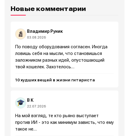
ознакомились и принимаете
ознакомились и принимаете
ознакомились и принимаете
ознакомились и принимаете
Условия использования
Условия использования
Условия использования
Условия использования
,
,
,
,
Новые комментарии
Политику обработки персональных данных
Политику обработки персональных данных
Политику обработки персональных данных
Политику обработки персональных данных
и
и
и
и
Правила
Правила
Правила
Правила
площадки
площадки
площадки
площадки
.
.
.
.
Владимир Руник
03.08.2026
По поводу оборудования согласен. Иногда
Мы в социальных сетях
Мы в социальных сетях
ловишь себя на мысли, что становишься
заложником разных идей, опустошающий
твой кошелек. Захотелось…
10 худших вещей в жизни гитариста
Информация
Информация
О проекте
О проекте
Реклама
Реклама
В К
Редакционная политика (в разработке)
Редакционная политика (в разработке)
22.07.2026
Предложение новостей
Предложение новостей
Помощь проекту
Помощь проекту
На мой взгляд, те кто рьяно выступает
против ИИ - это как минимум зависть, что ему
такое не…