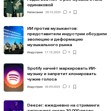
одинаковой
Написание
26.10.2025
4
ИИ против музыкантов:
представители индустрии обсудили
эволюцию и деформацию
музыкального рынка
Индустрия
17.10.2025
0
Spotify начнёт маркировать ИИ-
музыку и запретит клонировать
чужие голоса
Индустрия
30.09.2025
2
Deezer: ежедневно на стриминги
загружают около 30 000 песен,