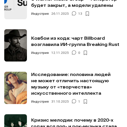
будет закрыт, а модели удалены
Индустрия
26.11.2025
13
Ковбои из кода: чарт Billboard
возглавила ИИ-группа Breaking Rust
Индустрия
12.11.2025
0
Исследование: половина людей
не может отличить настоящую
музыку от «творчества»
искусственного интеллекта
Индустрия
31.10.2025
1
Кризис мелодии: почему в 2020-х
годах вся поп- и рок-музыка стала