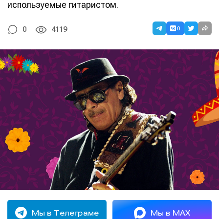
используемые гитаристом.
0
0
4119
Мы в Телеграме
Мы в MAX