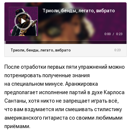
А
у
Триоли, бенды, легато, вибрато
д
и
о
п
л
е
е
0:00
/
0:23
р
Триоли, бенды, легато, вибрато
0:23
После отработки первых пяти упражнений можно
потренировать полученные знания
на специальном минусе. Аранжировка
предполагает исполнение партий в духе Карлоса
Сантаны, хотя никто не запрещает играть всё,
что вам вздумается или смешивать стилистику
американского гитариста со своими любимыми
приёмами.