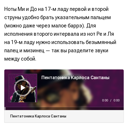
Ноты Ми и До на 17-м ладу первой и второй
струны удобно брать указательным пальцем
(можно даже через малое баррэ). Для
исполнения второго интервала из нот Ре и Ля
на 19-м ладу нужно использовать безымянный
палец и мизинец — так вы разделите звуки
между собой.
А
у
Пентатоника Карлоса Сантаны
д
и
о
п
л
е
е
0:00
/
0:00
р
Пентатоника Карлоса Сантаны