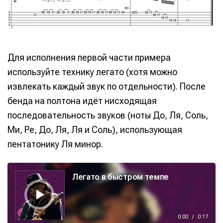
Для исполнения первой части примера
используйте технику легато (хотя можно
извлекать каждый звук по отдельности). После
бенда на полтона идёт нисходящая
последовательность звуков (ноты До, Ля, Соль,
Ми, Ре, До, Ля, Ля и Соль), использующая
пентатонику Ля минор.
А
у
Легато в быстром темпе
д
и
о
п
л
е
е
0:00
/
0:17
р