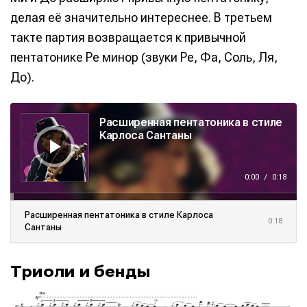
делая её значительно интереснее. В третьем
такте партия возвращается к привычной
пентатонике Ре минор (звуки Ре, Фа, Соль, Ля,
Информация
Информация
До).
О проекте
О проекте
Реклама
Реклама
А
Редакционная политика (в разработке)
Редакционная политика (в разработке)
у
Расширенная пентатоника в стиле
д
Предложение новостей
Предложение новостей
Помощь проекту
Помощь проекту
и
Карлоса Сантаны
о
п
л
е
е
0:00
/
0:18
р
Расширенная пентатоника в стиле Карлоса
0:18
Сантаны
Триоли и бенды