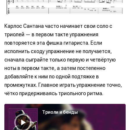
Карлос Сантана часто начинает свои соло с
триолей — в первом такте упражнения
повторяется эта фишка гитариста. Если
исполнить сходу упражнение не получается,
сначала сыграйте только первую и четвёртую
ноты в первом такте, а затем постепенно
добавляйте к ним по одной подтяжке в
промежутках. Главное играть упражнение точно,
чётко придерживаясь триольного ритма.
А
у
Триоли и бенды
д
и
о
п
л
е