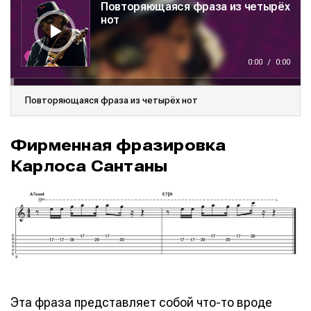
Повторяющаяся фраза из четырёх
д
и
нот
о
п
л
е
е
0:00
/
0:00
р
Повторяющаяся фраза из четырёх нот
Фирменная фразировка
Карлоса Сантаны
Эта фраза представляет собой что-то вроде