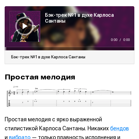
А
у
Бэк-трек №1 в духе Карлоса
д
и
Сантаны
о
п
л
е
е
0:00
/
0:00
р
Бэк-трек №1 в духе Карлоса Сантаны
Простая мелодия
Простая мелодия с ярко выраженной
стилистикой Карлоса Сантаны. Никаких
бендов
и
вибрато
— только плавность исполнения и