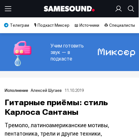
Телеграм
🎙️ Подкаст Миксер
📖 Источники
👷 Специалисты
Учим готовить
звук — в
подкасте
Алексей Шугаев
11.10.2019
Исполнение
Гитарные приёмы: стиль
Карлоса Сантаны
Тремоло, латиноамериканские мотивы,
пентатоника, трели и другие техники,