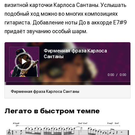
визитной карточки Карлоса Сантаны. Услышать
подобный ход можно во многих композициях
гитариста. Добавление ноты До в аккорде E7#9
придаёт звучанию особый шарм.
А
у
Фирменная фраза Карлоса
д
и
Сантаны
о
п
л
е
е
0:00
/
0:00
р
Фирменная фраза Карлоса Сантаны
Легато в быстром темпе