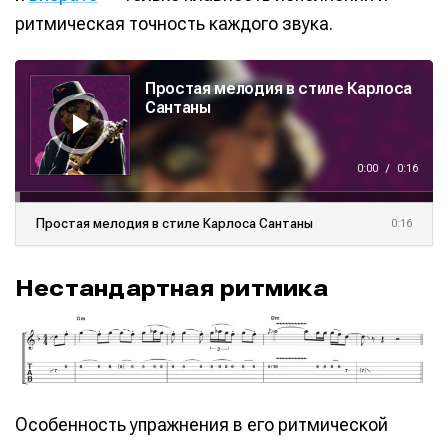
ритмическая точность каждого звука.
А
у
Простая мелодия в стиле Карлоса
д
и
Сантаны
о
п
л
е
е
0:00
/
0:16
р
Простая мелодия в стиле Карлоса Сантаны
0:16
Нестандартная ритмика
Написание
Написание
Исполнение
Исполнение
Продакшн
Продакшн
Особенность упражнения в его ритмической
Инструменты
Инструменты