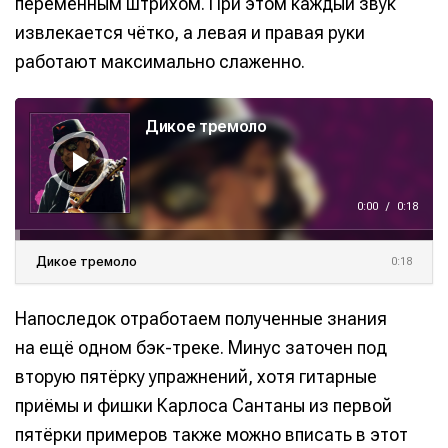
переменным штрихом. При этом каждый звук
извлекается чётко, а левая и правая руки
работают максимально слаженно.
А
у
Дикое тремоло
д
и
о
п
л
е
е
0:00
/
0:18
р
Дикое тремоло
0:18
Напоследок отработаем полученные знания
на ещё одном бэк-треке. Минус заточен под
вторую пятёрку упражнений, хотя гитарные
приёмы и фишки Карлоса Сантаны из первой
пятёрки примеров также можно вписать в этот