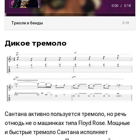
е
0:00
/
0:18
р
Триоли и бенды
0:18
Дикое тремоло
Сантана активно пользуется тремоло, но речь
отнюдь не о машинках типа Floyd Rose. Мощные
и быстрые тремоло Сантана исполняет