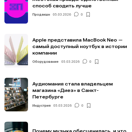
способ сводить лучше
Продакшн
05.03.2026
0
Apple представила MacBook Neo —
самый доступный ноутбук в истории
компании
Оборудование
05.03.2026
0
Аудиомания стала владельцем
магазина «Диез» в Санкт-
Петербурге
Индустрия
05.03.2026
0
Почему музыка обесценилась, и что