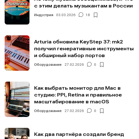
с этим делать музыкантам в России
Индустрия
03.03.2026
18
Arturia обновила KeyStep 37: mk2
получил генеративные инструменты
и обширный набор портов
Оборудование
27.02.2026
0
Как выбрать монитор для Mac в
студию: PPI, Retina и правильное
масштабирование в macOS
Оборудование
27.02.2026
0
Как два партнёра создали бренд