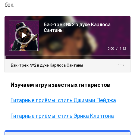
бэк.
А
у
Бэк-трек №2 в духе Карлоса
д
и
Сантаны
о
п
л
е
е
0:00
/
1:32
р
Бэк-трек №2 в духе Карлоса Сантаны
1:32
Изучаем игру известных гитаристов
Гитарные приёмы: стиль Джимми Пейджа
Гитарные приёмы: стиль Эрика Клэптона