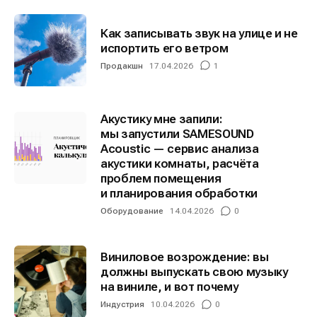
Предложение новостей
Предложение новостей
Помощь проекту
Помощь проекту
Как записывать звук на улице и не
испортить его ветром
Продакшн
17.04.2026
1
Акустику мне запили:
мы запустили SAMESOUND
Acoustic — сервис анализа
акустики комнаты, расчёта
проблем помещения
и планирования обработки
Оборудование
14.04.2026
0
Виниловое возрождение: вы
должны выпускать свою музыку
на виниле, и вот почему
Индустрия
10.04.2026
0