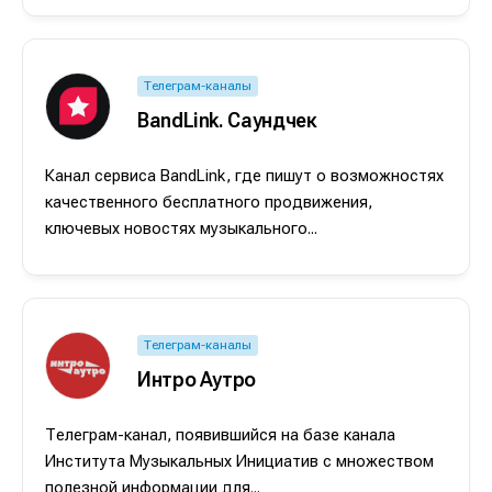
Телеграм-каналы
BandLink. Саундчек
Написание
Написание
Канал сервиса BandLink, где пишут о возможностях
качественного бесплатного продвижения,
Исполнение
Исполнение
ключевых новостях музыкального...
Продакшн
Продакшн
Инструменты
Инструменты
Оборудование
Оборудование
Телеграм-каналы
Интро Аутро
Софт
Софт
Индустрия
Индустрия
Телеграм-канал, появившийся на базе канала
Института Музыкальных Инициатив с множеством
Сцена
Сцена
полезной информации для...