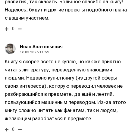
развития, так сказать. Большое спасибо за книгу!
Надеюсь, будут и другие проекты подобного плана
с вашим участием.
0
Иван Анатольевич
16.03.2026 11:59
Книгу я скорее всего не куплю, но как же приятно
Написание
Написание
читать литературу, переведенную знающими
людьми. Недавно купил книгу (из другой сферы
Исполнение
Исполнение
своих интересов), которую переводил человек не
Продакшн
Продакшн
разбирающийся в предмете, да ещё и лентяй,
Инструменты
Инструменты
пользующийся машинным переводом. Из-за этого
книгу сложно читать как фанатам, так и людям,
Оборудование
Оборудование
желающим разобраться в предмете
Софт
Софт
0