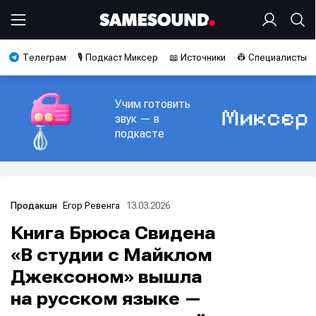
Телеграм
🎙️ Подкаст Миксер
📖 Источники
👷 Специалисты
Учим готовить
звук — в
подкасте
Егор Ревенга
13.03.2026
Продакшн
Книга Брюса Свидена
«В студии с Майклом
Джексоном» вышла
на русском языке —