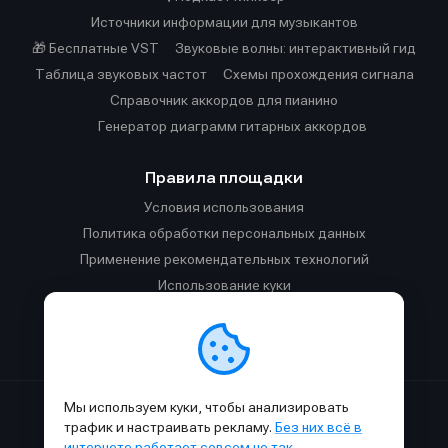
Источники информации для музыкантов
🎁 Бесплатные VST
Звуковые волны: интерактивный гид
Таблица звуковых частот
Cхемы прохождения сигнала
Справочник аккордов для пианино
Генератор диаграмм гитарных аккордов
Правила площадки
Условия использования
Политика обработки персональных данных
Применение рекомендательных технологий
Использование куки
Правила публикации материалов и общения
Правила общения в Телеграм-чате
Мы используем куки, чтобы анализировать
Сделано с
к
в
SAMESOUND
© 2015-2026.
трафик и настраивать рекламу.
Без них всё в
Использование материалов SAMESOUND разрешено только с
интернете работает совсем не так
.