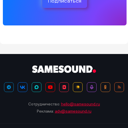
Подписаться
Сотрудничество:
hello@samesound.ru
Реклама:
adv@samesound.ru