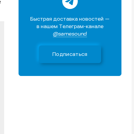
е
Поиск
Поиск
Поиск
Поиск
очник
очник
Быстрая доставка новостей —
иста
иста
в нашем Телеграм-канале
@samesound
Подписаться
тику
тику
тику
тику