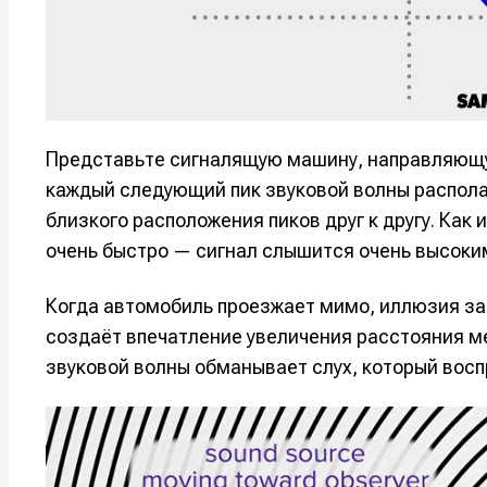
Мы в соци
Мы в соци
Информа
Информа
Представьте сигналящую машину, направляющу
О проекте
О проекте
Р
Р
каждый следующий пик звуковой волны распола
Помощь прое
Помощь прое
близкого расположения пиков друг к другу. Как 
очень быстро — сигнал слышится очень высоки
Когда автомобиль проезжает мимо, иллюзия зап
создаёт впечатление увеличения расстояния м
звуковой волны обманывает слух, который восп