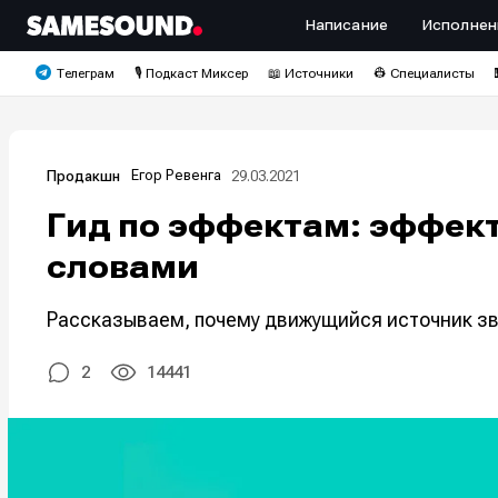
Написание
Исполнен
Телеграм
🎙️ Подкаст Миксер
📖 Источники
👷 Специалисты
Егор Ревенга
29.03.2021
Продакшн
Гид по эффектам: эффек
словами
Рассказываем, почему движущийся источник зву
2
14441