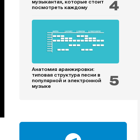
музыкантах, которые стоит
посмотреть каждому
и
и
и
и
Анатомия аранжировки:
типовая структура песни в
популярной и электронной
е
е
музыке