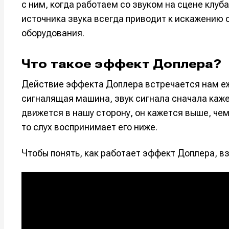
с ним, когда работаем со звуком на сцене клу
источника звука всегда приводит к искажению 
оборудования.
Что такое эффект Доплера?
Действие эффекта Доплера встречается нам еж
сигналящая машина, звук сигнала сначала каже
движется в нашу сторону, он кажется выше, чем
то слух воспринимает его ниже.
Чтобы понять, как работает эффект Доплера, в
Написани
Написани
Исполнен
Исполнен
Продакш
Продакш
Инструм
Инструм