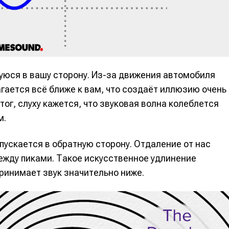
альных сетях
альных сетях
ция
ция
юся в вашу сторону. Из-за движения автомобиля
еклама
еклама
Редакционная политика (в разработке)
Редакционная политика (в разработке)
Предложение ново
Предложение ново
гается всё ближе к вам, что создаёт иллюзию очень
кту
кту
итог, слуху кажется, что звуковая волна колеблется
м.
ускается в обратную сторону. Отдаление от нас
ежду пиками. Такое искусственное удлинение
ринимает звук значительно ниже.