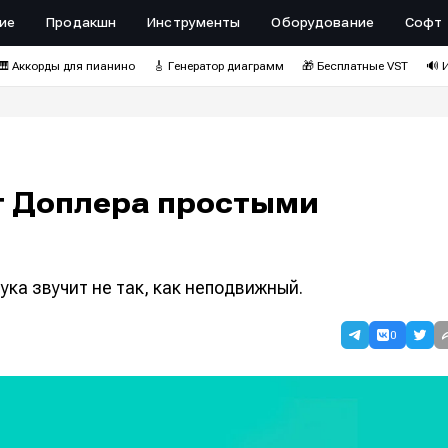
ие
Продакшн
Инструменты
Оборудование
Софт
🎹 Аккорды для пианино
🎸 Генератор диаграмм
🎁 Бесплатные VST
🔊 
т Доплера простыми
ка звучит не так, как неподвижный.
0