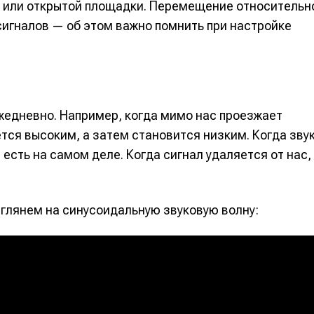
ба или открытой площадки. Перемещение относительн
сигналов — об этом важно помнить при настройке
едневно. Например, когда мимо нас проезжает
тся высоким, а затем становится низким. Когда зву
 есть на самом деле. Когда сигнал удаляется от нас,
зглянем на синусоидальную звуковую волну:
е
е
ие
ие
н
н
енты
енты