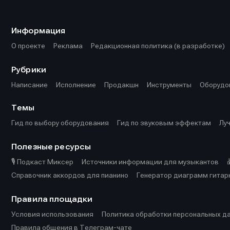
Информа
Информа
О проекте
О проекте
Р
Р
Информация
Помощь прое
Помощь прое
О проекте
Реклама
Редакционная политика (в разработке)
Рубрики
Написание
Исполнение
Продакшн
Инструменты
Оборудо
Темы
Гид по выбору оборудования
Гид по звуковым эффектам
Лу
Полезные ресурсы
🎙️ Подкаст Миксер
Источники информации для музыкантов
Справочник аккордов для пианино
Генератор диаграмм гитар
Правила площадки
Условия использования
Политика обработки персональных д
Правила общения в Телеграм-чате