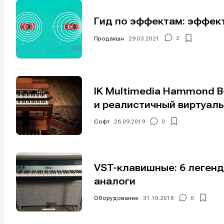
Гид по эффектам: эффек
Продакшн
29.03.2021
2
IK Multimedia Hammond 
Написани
Написани
и реалистичный виртуал
Исполнен
Исполнен
Софт
26.09.2019
0
Продакш
Продакш
Инструм
Инструм
VST-клавишные: 6 легенд
Оборудо
Оборудо
аналоги
Оборудование
31.10.2018
0
Софт
Софт
Индустри
Индустри