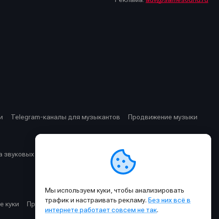
стей
стей
и
Telegram-каналы для музыкантов
Продвижение музыки
 звуковых частот
Cхемы прохождения сигнала
Мы используем куки, чтобы анализировать
трафик и настраивать рекламу.
Без них всё в
е куки
Правила публикации материалов и общения
интернете работает совсем не так
.