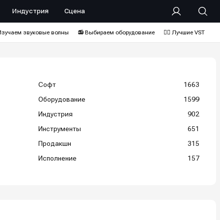
Индустрия
Сцена
Изучаем звуковые волны
📻 Выбираем оборудование
❤️‍🔥 Лучшие VST
Софт
1663
Оборудование
1599
Индустрия
902
Инструменты
651
Продакшн
315
Исполнение
157