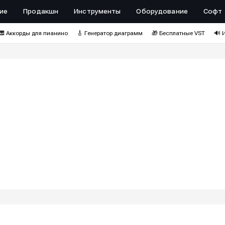
ие
Продакшн
Инструменты
Оборудование
Софт
🎹 Аккорды для пианино
🎸 Генератор диаграмм
🎁 Бесплатные VST
🔊 