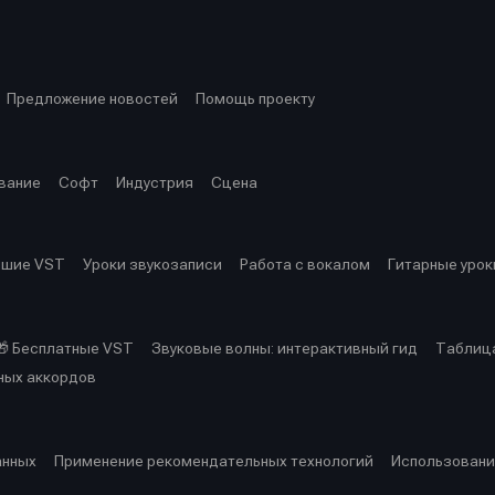
ция
ция
еклама
еклама
Редакционная политика (в разработке)
Редакционная политика (в разработке)
Предложение ново
Предложение ново
кту
кту
Предложение новостей
Помощь проекту
вание
Софт
Индустрия
Сцена
чшие VST
Уроки звукозаписи
Работа с вокалом
Гитарные урок
🎁 Бесплатные VST
Звуковые волны: интерактивный гид
Таблица
ных аккордов
анных
Применение рекомендательных технологий
Использовани