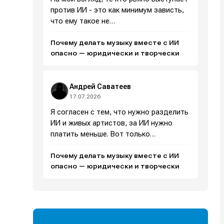
против ИИ - это как минимум зависть,
что ему такое не…
Почему делать музыку вместе с ИИ
и
и
и
и
опасно — юридически и творчески
е
е
Андрей Саватеев
17.07.2026
Я согласен с тем, что нужно разделить
ИИ и живых артистов, за ИИ нужно
платить меньше. Вот только…
Почему делать музыку вместе с ИИ
опасно — юридически и творчески
Поиск
Поиск
Поиск
Поиск
очник
очник
иста
иста