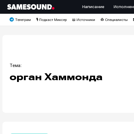
Написание
Исполнен
Телеграм
🎙️ Подкаст Миксер
📖 Источники
👷 Специалисты
Тема:
орган Хаммонда