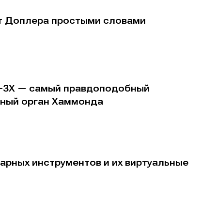
т Доплера простыми словами
B-3X — самый правдоподобный
е
е
ьный орган Хаммонда
ие
ие
н
н
енты
енты
арных инструментов и их виртуальные
вание
вание
я
я