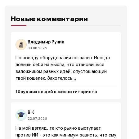
Новые комментарии
Написание
Написание
Исполнение
Исполнение
Владимир Руник
Продакшн
Продакшн
03.08.2026
По поводу оборудования согласен. Иногда
Инструменты
Инструменты
ловишь себя на мысли, что становишься
заложником разных идей, опустошающий
Оборудование
Оборудование
твой кошелек. Захотелось…
Софт
Софт
10 худших вещей в жизни гитариста
Индустрия
Индустрия
Сцена
Сцена
В К
22.07.2026
Вы сможете общаться в комментариях,
Вы сможете общаться в комментариях,
Вы сможете общаться в комментариях,
Вы сможете общаться в комментариях,
добавлять материалы в избранное и пользоваться
добавлять материалы в избранное и пользоваться
добавлять материалы в избранное и пользоваться
добавлять материалы в избранное и пользоваться
На мой взгляд, те кто рьяно выступает
🎙️ Подкаст Миксер
🎙️ Подкаст Миксер
🎁 Бесплатные VST
🎁 Бесплатные VST
всеми возможностями сайта.
всеми возможностями сайта.
всеми возможностями сайта.
всеми возможностями сайта.
против ИИ - это как минимум зависть, что ему