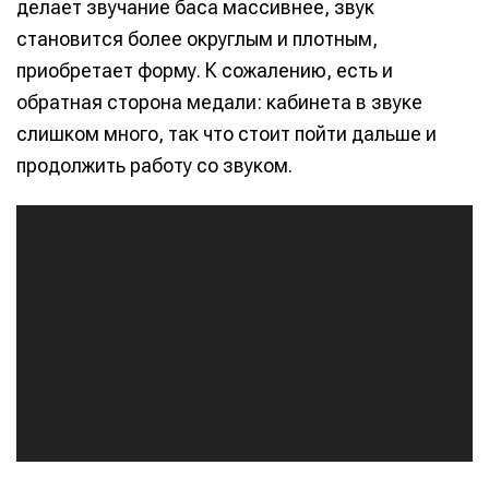
делает звучание баса массивнее, звук
становится более округлым и плотным,
приобретает форму. К сожалению, есть и
обратная сторона медали: кабинета в звуке
слишком много, так что стоит пойти дальше и
продолжить работу со звуком.
А
у
д
и
о
п
л
е
е