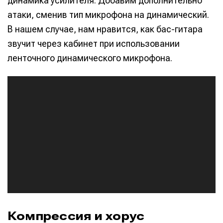
динамика усилителя. Добавим дополнительно
атаки, сменив тип микрофона на динамический.
В нашем случае, нам нравится, как бас-гитара
звучит через кабинет при использовании
ленточного динамического микрофона.
А
у
д
и
о
п
л
е
е
р
Компрессия и хорус