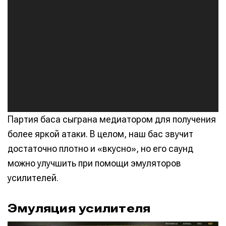
А
у
д
и
о
п
л
е
е
Партия баса сыграна медиатором для получения
р
более яркой атаки. В целом, наш бас звучит
достаточно плотно и «вкусно», но его саунд
можно улучшить при помощи эмуляторов
усилителей.
Эмуляция усилителя