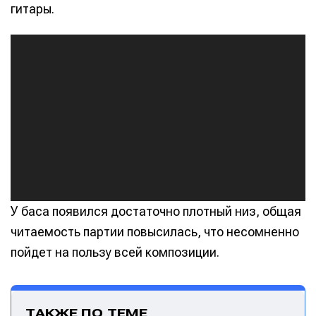
гитары.
Информация
Информация
А
О проекте
О проекте
Реклама
Реклама
у
Редакционная политика (в разработке)
Редакционная политика (в разработке)
д
Предложение новостей
Предложение новостей
Помощь проекту
Помощь проекту
и
о
п
л
е
е
У баса появился достаточно плотный низ, общая
р
читаемость партии повысилась, что несомненно
пойдет на пользу всей композиции.
ТАКЖЕ ПО ТЕМЕ