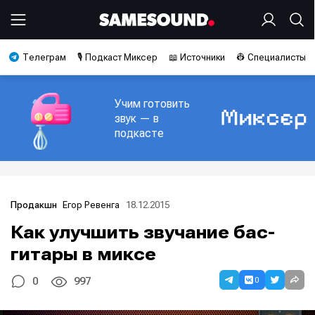
Телеграм
🎙️ Подкаст Миксер
📖 Источники
👷 Специалисты
Учим готовить
звук — в
подкасте
Егор Ревенга
18.12.2015
Продакшн
Как улучшить звучание бас-
гитары в миксе
0
0
997