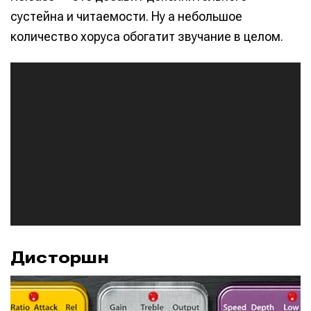
сустейна и читаемости. Ну а небольшое
количество хоруса обогатит звучание в целом.
А
у
д
и
о
п
л
е
е
р
Дисторшн