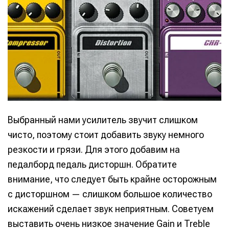
Выбранный нами усилитель звучит слишком
чисто, поэтому стоит добавить звуку немного
Написание
Написание
резкости и грязи. Для этого добавим на
Исполнение
Исполнение
педалборд педаль дисторшн. Обратите
внимание, что следует быть крайне осторожным
Продакшн
Продакшн
с дисторшном — слишком большое количество
Инструменты
Инструменты
искажений сделает звук неприятным. Советуем
Оборудование
Оборудование
выставить очень низкое значение Gain и Treble