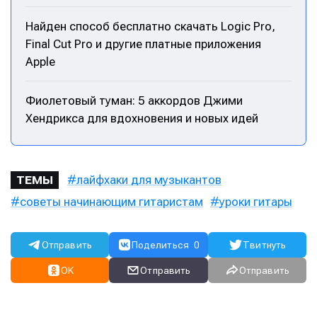
Предложение новостей
Предложение новостей
Помощь проекту
Помощь проекту
Найден способ бесплатно скачать Logic Pro,
Final Cut Pro и другие платные приложения
Apple
Фиолетовый туман: 5 аккордов Джими
Хендрикса для вдохновения и новых идей
лайфхаки для музыкантов
ТЕМЫ
советы начинающим гитаристам
уроки гитары
Отправить
Поделиться
0
Твитнуть
OK
Отправить
Отправить