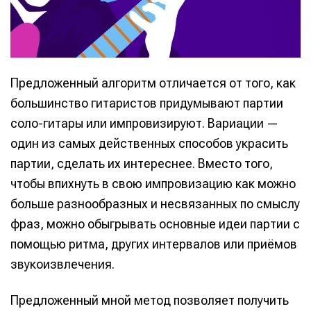
Предложенный алгоритм отличается от того, как
Написание
Написание
большинство гитаристов придумывают партии
соло-гитары или импровизируют. Вариации —
Исполнение
Исполнение
один из самых действенных способов украсить
Продакшн
Продакшн
партии, сделать их интереснее. Вместо того,
чтобы впихнуть в свою импровизацию как можно
Инструменты
Инструменты
больше разнообразных и несвязанных по смыслу
Оборудование
Оборудование
фраз, можно обыгрывать основные идеи партии с
Софт
Софт
помощью ритма, других интервалов или приёмов
звукоизвлечения.
Индустрия
Индустрия
Сцена
Сцена
Предложенный мной метод позволяет получить