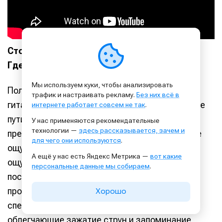
Стоимость:
$39,99
Где купить:
http://www.getguitarnow.com
Мы используем куки, чтобы анализировать
Половина людей, которые учатся играть на
трафик и настраивать рекламу.
Без них всё в
гитаре, бросают это увлечение в самом начале
интернете работает совсем не так
.
пути. Одной из самых популярных причин
У нас применяются рекомендательные
технологии —
здесь рассказывается, зачем и
прекращения занятий становятся неприятные
для чего они используются
.
ощущения и физический дискомфорт,
А ещё у нас есть Яндекс Метрика —
вот какие
ощущаемый нежными пальцами новичка при
персональные данные мы собираем
.
постоянном касании струн. Понимая эту
проблему, стартап Guitar Now представил
Хорошо
специальные аксессуары для гитаристов,
облегчающие зажатие струн и запоминание