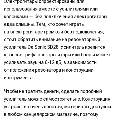
Электрогитары спроектированы для
использования вместе с усилителями или
Оборудование
Оборудование
колонками — без подключения электрогитары
Софт
Софт
едва слышны. Тем, кто хочет играть
Индустрия
Индустрия
на электрогитаре громко и без подключения,
стоит обратить внимание на резонаторный
Сцена
Сцена
усилитель DelSonix SD28. Усилитель крепится
Вы сможете общаться в комментариях,
Вы сможете общаться в комментариях,
Вы сможете общаться в комментариях,
Вы сможете общаться в комментариях,
к голове грифа электрогитары или баса и может
добавлять материалы в избранное и пользоваться
добавлять материалы в избранное и пользоваться
добавлять материалы в избранное и пользоваться
добавлять материалы в избранное и пользоваться
🎙️ Подкаст Миксер
🎙️ Подкаст Миксер
🎁 Бесплатные VST
🎁 Бесплатные VST
усиливать звук на 6-12 дБ, в зависимости
всеми возможностями сайта.
всеми возможностями сайта.
всеми возможностями сайта.
всеми возможностями сайта.
от положения резонатора и конструкции
📖 Источники информации
📖 Источники информации
📻 Выбираем
📻 Выбираем
оборудование
оборудование
Электронная
Электронная
Электронная
Электронная
инструмента.
👷 Профили специалистов
👷 Профили специалистов
почта
почта
почта
почта
✨ Разбираемся в
✨ Разбираемся в
Скоро тут что-то будет
Скоро тут что-то будет
эффектах
эффектах
Чтобы не тратить деньги, сделать подобный
Я не робот
Я не робот
Я не робот
Я не робот
❤️‍🔥 Лучшие VST
❤️‍🔥 Лучшие VST
усилитель можно самостоятельно. Конструкция
устройства очень простая, материалы доступны
Продолжить
Продолжить
Продолжить
Продолжить
Предложить новость
Предложить новость
в любом канцелярском магазине, поэтому