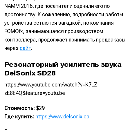
NAMM 2016, где посетители оценили его по
достоинству. К сожалению, подробности работы
устройства остаются загадкой, но компания
FOMOfx, занимающаяся производством
контроллера, продолжает принимать предзаказы
через
сайт
.
Резонаторный усилитель звука
DelSonix SD28
https://www.youtube.com/watch?v=K7LZ-
zE8E4Q&feature=youtu.be
Написание
Написание
Исполнение
Исполнение
Стоимость:
$29
Где купить:
https://www.delsonix.ca
Продакшн
Продакшн
Инструменты
Инструменты