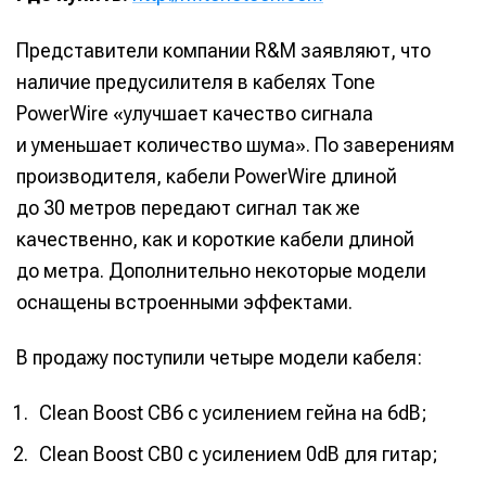
Представители компании R&M заявляют, что
наличие предусилителя в кабелях Tone
PowerWire «улучшает качество сигнала
Информация
Информация
и уменьшает количество шума». По заверениям
О проекте
О проекте
Реклама
Реклама
производителя, кабели PowerWire длиной
Редакционная политика (в разработке)
Редакционная политика (в разработке)
до 30 метров передают сигнал так же
Предложение новостей
Предложение новостей
Помощь проекту
Помощь проекту
качественно, как и короткие кабели длиной
до метра. Дополнительно некоторые модели
оснащены встроенными эффектами.
В продажу поступили четыре модели кабеля:
Clean Boost CB6 с усилением гейна на 6dB;
Clean Boost CB0 с усилением 0dB для гитар;