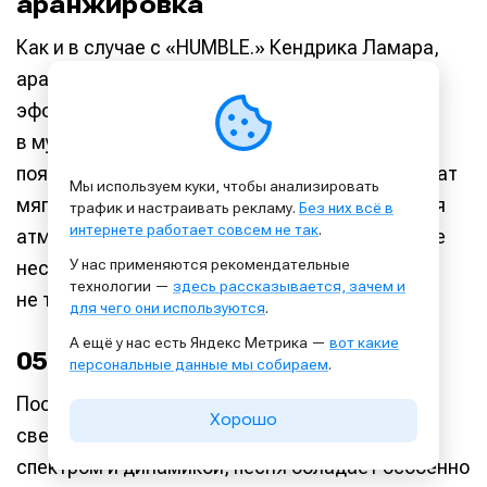
аранжировка
Как и в случае с «HUMBLE.» Кендрика Ламара,
аранжировка «Location» показывает
эффективность минимализма и аскетичности
в музыке. Партии инструментов постепенно
появляются и исчезают из аранжировки, звучат
Мы используем куки, чтобы анализировать
мягко и аккуратно. В итоге в музыке создаётся
трафик и настраивать рекламу.
Без них всё в
интернете работает совсем не так
.
атмосферный нарратив: музыка плавно и даже
У нас применяются рекомендательные
несколько лениво течёт вперёд, но при этом
технологии —
здесь рассказывается, зачем и
не теряет в динамике.
для чего они используются
.
А ещё у нас есть Яндекс Метрика —
вот какие
05.3. Глубина микса
персональные данные мы собираем
.
Последний характерный элемент трека —
Хорошо
сведение. За счёт манипуляций с частотным
спектром и динамикой, песня обладает особенно