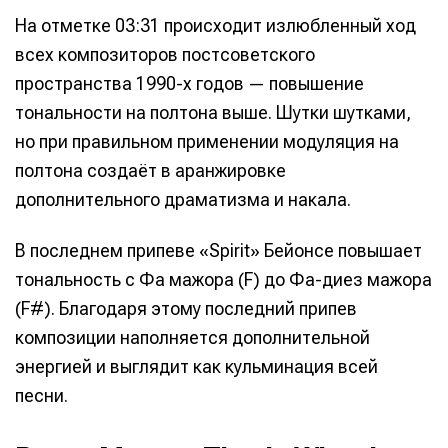
На отметке 03:31 происходит излюбленный ход
всех композиторов постсоветского
пространства 1990-х годов — повышение
Информация
Информация
тональности на полтона выше. Шутки шутками,
О проекте
О проекте
Реклама
Реклама
но при правильном применении модуляция на
Редакционная политика (в разработке)
Редакционная политика (в разработке)
полтона создаёт в аранжировке
Предложение новостей
Предложение новостей
Помощь проекту
Помощь проекту
дополнительного драматизма и накала.
В последнем припеве «Spirit» Бейонсе повышает
тональность с Фа мажора (F) до Фа-диез мажора
(F#). Благодаря этому последний припев
композиции наполняется дополнительной
энергией и выглядит как кульминация всей
песни.