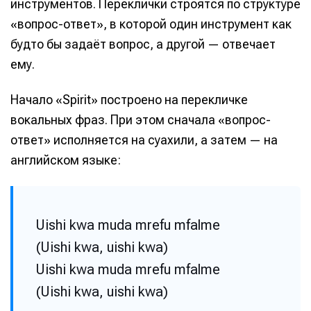
инструментов. Переклички строятся по структуре
«вопрос-ответ», в которой один инструмент как
будто бы задаёт вопрос, а другой — отвечает
ему.
Начало «Spirit» построено на перекличке
вокальных фраз. При этом сначала «вопрос-
ответ» исполняется на суахили, а затем — на
английском языке:
Uishi kwa muda mrefu mfalme
Написание
Написание
(Uishi kwa, uishi kwa)
Исполнение
Исполнение
Uishi kwa muda mrefu mfalme
Продакшн
Продакшн
(Uishi kwa, uishi kwa)
Инструменты
Инструменты