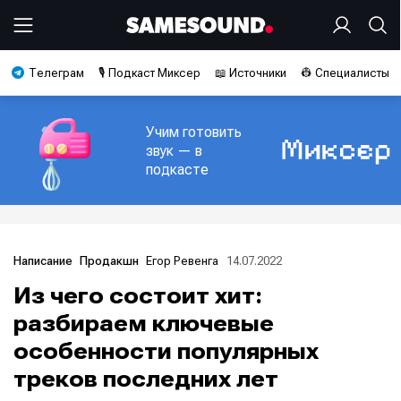
Телеграм
🎙️ Подкаст Миксер
📖 Источники
👷 Специалисты
Учим готовить
звук — в
подкасте
Егор Ревенга
14.07.2022
Написание
Продакшн
Из чего состоит хит:
разбираем ключевые
особенности популярных
треков последних лет