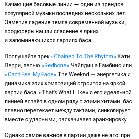
Качающие басовые линии — один из трендов
популярной музыки последних нескольких лет.
Заметив падение темпа современной музыки,
продюсеры нашли спасение в ярких
и запоминающихся партиях баса.
Послушайте трек
«Chained To The Rhythm»
Кэти
Перри, песню
«Redbone»
Чайлдиша Гамбино или
«Can’t Feel My Face»
The Weeknd — энергетика и
динамика этих композиций строится на яркой
партии баса. «That’s What I Like» с его идеальной
линией встаёт в одном ряду с этими хитами: бас
плавно перетекает между тактами, синкопирует
вместе с ударными, раскачивает аранжировку.
Однако самое важное в партии даже не это: при