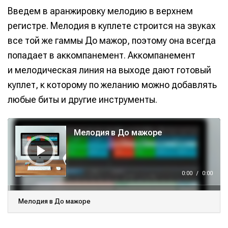
Введем в аранжировку мелодию в верхнем
регистре. Мелодия в куплете строится на звуках
все той же гаммы До мажор, поэтому она всегда
попадает в аккомпанемент. Аккомпанемент
и мелодическая линия на выходе дают готовый
куплет, к которому по желанию можно добавлять
любые биты и другие инструменты.
А
у
Мелодия в До мажоре
д
и
о
п
л
е
е
0:00
/
0:00
р
Мелодия в До мажоре