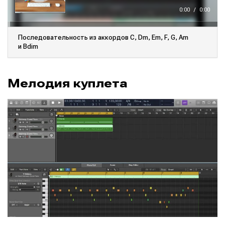
е
е
0:00
/
0:00
р
Последовательность из аккордов C, Dm, Em, F, G, Am
и Bdim
Мелодия куплета