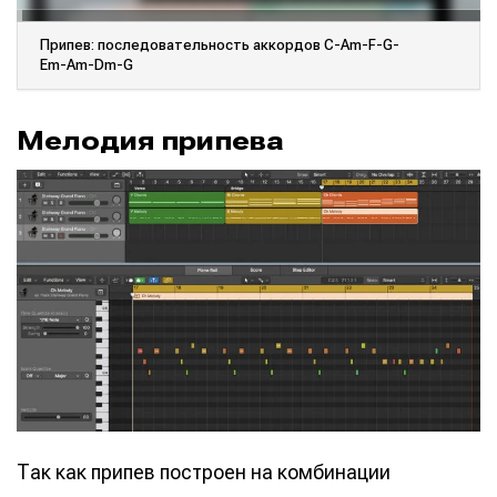
Припев: последовательность аккордов C-Am-F-G-
Em-Am-Dm-G
Мелодия припева
Написание
Написание
Исполнение
Исполнение
Продакшн
Продакшн
Инструменты
Инструменты
Оборудование
Оборудование
Софт
Софт
Индустрия
Индустрия
Так как припев построен на комбинации
Сцена
Сцена