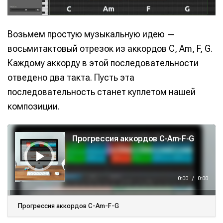
Возьмем простую музыкальную идею —
восьмитактовый отрезок из аккордов C, Am, F, G.
Каждому аккорду в этой последовательности
отведено два такта. Пусть эта
последовательность станет куплетом нашей
композиции.
А
у
Прогрессия аккордов C-Am-F-G
д
и
о
п
л
е
е
0:00
/
0:00
р
Прогрессия аккордов C-Am-F-G