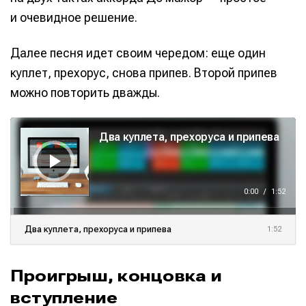
Предложение новостей
Предложение новостей
Помощь проекту
Помощь проекту
и очевидное решение.
Далее песня идет своим чередом: еще один
куплет, прехорус, снова припев. Второй припев
можно повторить дважды.
А
у
Два куплета, прехоруса и припева
д
и
о
п
л
е
е
0:00
/
1:52
р
Два куплета, прехоруса и припева
1:52
Проигрыш, концовка и
вступление