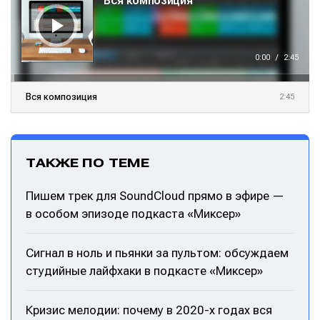
Вся композиция
д
и
о
п
л
е
е
0:00
/
2:45
р
Вся композиция
2:45
ТАКЖЕ ПО ТЕМЕ
Пишем трек для SoundCloud прямо в эфире —
в особом эпизоде подкаста «Миксер»
Сигнал в ноль и пьянки за пультом: обсуждаем
студийные лайфхаки в подкасте «Миксер»
Кризис мелодии: почему в 2020-х годах вся