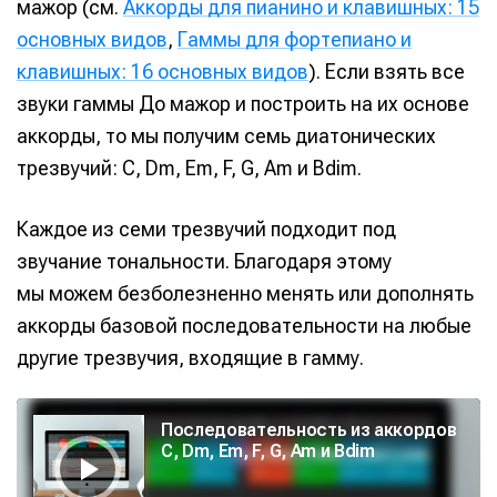
мажор (см.
Аккорды для пианино и клавишных: 15
основных видов
,
Гаммы для фортепиано и
клавишных: 16 основных видов
). Если взять все
звуки гаммы До мажор и построить на их основе
аккорды, то мы получим семь диатонических
трезвучий: C, Dm, Em, F, G, Am и Bdim.
Каждое из семи трезвучий подходит под
звучание тональности. Благодаря этому
мы можем безболезненно менять или дополнять
аккорды базовой последовательности на любые
другие трезвучия, входящие в гамму.
А
у
Последовательность из аккордов
д
и
C, Dm, Em, F, G, Am и Bdim
о
п
л