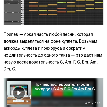
Припев — яркая часть любой песни, которая
должна выделяться на фоне куплета. Возьмем
аккорды куплета и прехоруса и сократим
их длительность до одного такта — это даст нам
новую последовательность C, Am, F, G, Em, Am,
Dm, G.
А
у
Припев: последовательность
д
и
аккордов C-Am-F-G-Em-Am-Dm-G
о
п
л
е
е
0:00
/
0:00
р