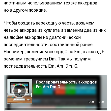
частичным использованием тех же аккордов,
но в другом порядке.
Чтобы создать переходную часть, возьмем
четыре аккорда из куплета и заменим два из них
на любые аккорды из диатонической
последовательности, составленной ранее.
Например, поменяем аккорд C на Em, а аккорд F
заменим трезвучием Dm. Так мы получим
последовательность Em, Am, Dm, G.
А
у
Последовательность аккордов
д
и
Em-Am-Dm-G
о
п
л
е
е
0:00
/
0:00
р