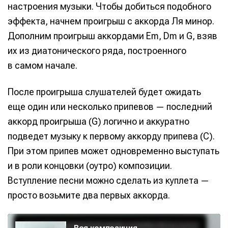
настроения музыки. Чтобы добиться подобного
эффекта, начнем проигрыш с аккорда Ля минор.
Дополним проигрыш аккордами Em, Dm и G, взяв
их из диатонического ряда, построенного
в самом начале.
После проигрыша слушателей будет ожидать
еще один или несколько припевов — последний
аккорд проигрыша (G) логично и аккуратно
подведет музыку к первому аккорду припева (С).
При этом припев может одновременно выступать
и в роли концовки (оутро) композиции.
Вступление песни можно сделать из куплета —
просто возьмите два первых аккорда.
А
у