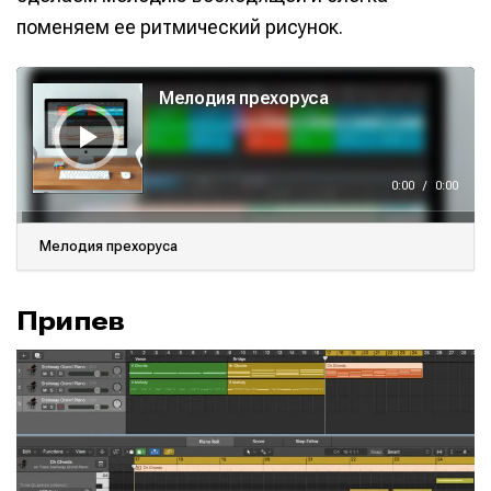
поменяем ее ритмический рисунок.
А
у
Мелодия прехоруса
д
и
о
п
л
е
е
0:00
/
0:00
р
Мелодия прехоруса
Припев