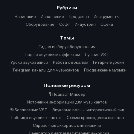
Рубрики
Написание
Исполнение
Продакшн
Инструменты
Оборудование
Софт
Индустрия
Сцена
Темы
Гид по выбору оборудования
Гид по звуковым эффектам
Лучшие VST
Уроки звукозаписи
Работа с вокалом
Гитарные уроки
Telegram-каналы для музыкантов
Продвижение музыки
Полезные ресурсы
🎙️ Подкаст Миксер
Источники информации для музыкантов
🎁 Бесплатные VST
Звуковые волны: интерактивный гид
Таблица звуковых частот
Cхемы прохождения сигнала
Справочник аккордов для пианино
Генератор диаграмм гитарных аккордов