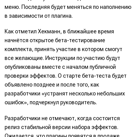
меню. Последняя будет меняться по наполнению
в зависимости от плагина.
Как отметил Хекманн, в ближайшее время
Мы в социальных сетях
Мы в социальных сетях
начнётся открытое бета-тестирование
комплекта, принять участие в котором смогут
все желающие. Инструкции по участию будут
опубликованы вместе с началом публичной
Информация
Информация
проверки эффектов. О старте бета-теста будет
О проекте
О проекте
Реклама
Реклама
объявлено позднее и после того, как
Редакционная политика (в разработке)
Редакционная политика (в разработке)
разработчики «устранят несколько небольших
Предложение новостей
Предложение новостей
Помощь проекту
Помощь проекту
ошибок», подчеркнул руководитель.
Разработчики не отмечают, когда состоится
релиз стабильной версии набора эффектов.
Ожидается, что плагины появятся в продаже