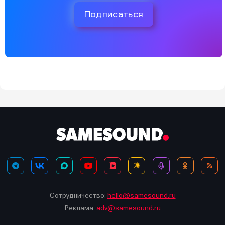
Подписаться
Сотрудничество:
hello@samesound.ru
Реклама:
adv@samesound.ru