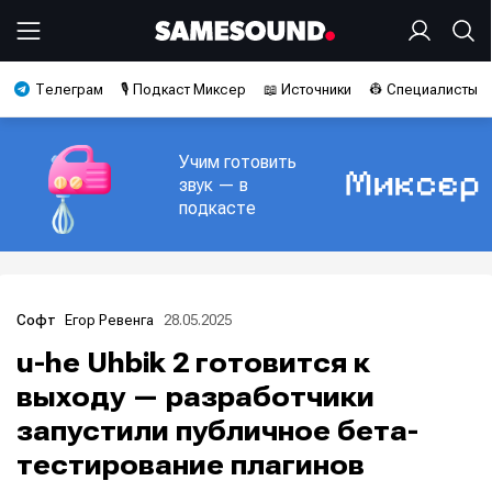
Телеграм
🎙️ Подкаст Миксер
📖 Источники
👷 Специалисты
Учим готовить
звук — в
подкасте
Егор Ревенга
28.05.2025
Софт
u-he Uhbik 2 готовится к
выходу — разработчики
запустили публичное бета-
тестирование плагинов