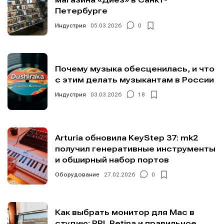
Петербурге
Индустрия
05.03.2026
0
Почему музыка обесценилась, и что
с этим делать музыкантам в России
Индустрия
03.03.2026
18
Arturia обновила KeyStep 37: mk2
получил генеративные инструменты
и обширный набор портов
Оборудование
27.02.2026
0
Как выбрать монитор для Mac в
студию: PPI, Retina и правильное