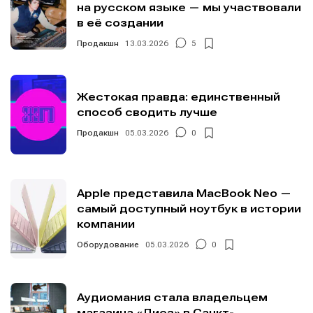
на русском языке — мы участвовали
в её создании
Продакшн
13.03.2026
5
Жестокая правда: единственный
способ сводить лучше
Продакшн
05.03.2026
0
Apple представила MacBook Neo —
самый доступный ноутбук в истории
компании
Оборудование
05.03.2026
0
Аудиомания стала владельцем
магазина «Диез» в Санкт-