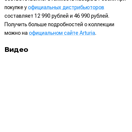
Arturia V Collection 11
$699
покупке у
официальных дистрибьюторов
Pro
составляет 12 990 рублей и 46 990 рублей.
Опции обновления
Получить больше подробностей о коллекции
можно на
официальном сайте Arturia
.
Arturia V Collection 11
Для владельцев Analog
Intro
Lab Intro, Analog Lab Pro
Видео
Arturia V Collection 11
Для владельцев
Pro
предыдущих версий V
Collection, Analog Lab Intro,
Analog Lab Pro