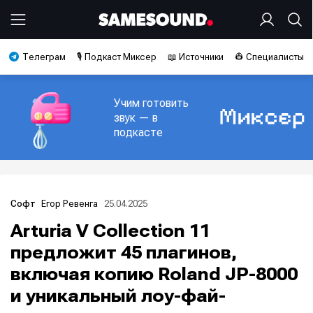
Телеграм
🎙️ Подкаст Миксер
📖 Источники
👷 Специалисты
Учим готовить
звук — в
подкасте
Егор Ревенга
25.04.2025
Софт
Arturia V Collection 11
предложит 45 плагинов,
включая копию Roland JP-8000
и уникальный лоу-фай-