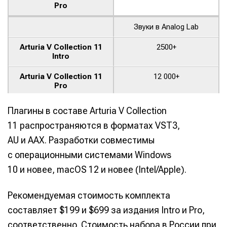
Pro
Звуки в Analog Lab
Arturia V Collection 11
2500+
Intro
Arturia V Collection 11
12 000+
Pro
Версия Analog Lab
Плагины в составе Arturia V Collection
11 распространяются в форматах VST3,
Arturia V Collection 11
Intro
Intro
AU и AAX. Разработки совместимы
с операционными системами Windows
Arturia V Collection 11
Pro
Pro
10 и новее, macOS 12 и новее (Intel/Apple).
Стоимость
Рекомендуемая стоимость комплекта
Arturia V Collection 11
$199
составляет $199 и $699 за издания Intro и Pro,
Intro
соответственно. Стоимость набора в России при