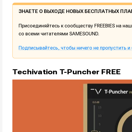
ЗНАЕТЕ О ВЫХОДЕ НОВЫХ БЕСПЛАТНЫХ ПЛА
Присоединяйтесь к сообществу FREEBIES на на
со всеми читателями SAMESOUND.
Подписывайтесь, чтобы ничего не пропустить и 
Techivation T-Puncher FREE
Написани
Написани
Исполнен
Исполнен
Продакш
Продакш
Инструм
Инструм