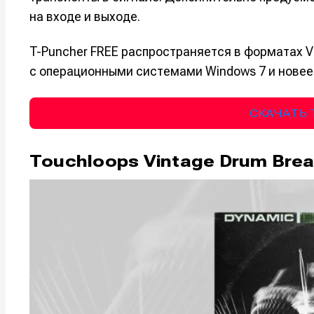
на входе и выходе.
Например, 
Например, 
Например, 
Например, 
Изу
Изу
T-Puncher FREE распространяется в форматах V
зву
зву
Войти
Войти
Войти
Войти
с операционными системами Windows 7 и новее,
вол
вол
Войти
Войти
Войти
Войти
СКАЧАТЬ 
Touchloops Vintage Drum Bre
Нажимая на 
Нажимая на 
Нажимая на 
Нажимая на 
подтверждае
подтверждае
подтверждае
подтверждае
обработки п
обработки п
обработки п
обработки п