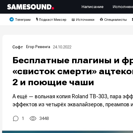
Написание
Исполнен
Телеграм
🎙️ Подкаст Миксер
📖 Источники
👷 Специалисты
Егор Ревенга
24.10.2022
Софт
Бесплатные плагины и ф
«свисток смерти» ацтеков
2 и поющие чаши
А ещё — вольная копия Roland TB-303, пара эф
эффектов из четырёх эквалайзеров, преампов 
1
3448