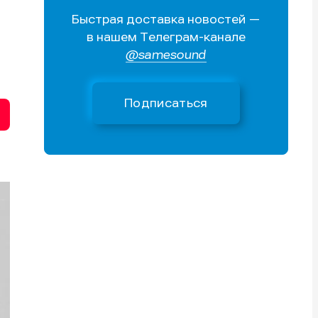
Быстрая доставка новостей —
Поиск
Поиск
Поиск
Поиск
в нашем Телеграм-канале
очник
очник
@samesound
иста
иста
Подписаться
тику
тику
тику
тику