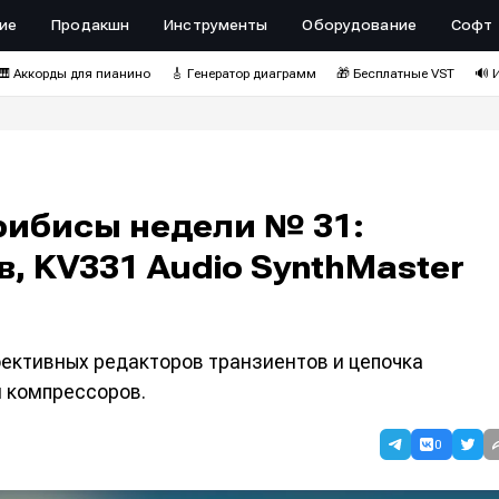
ие
Продакшн
Инструменты
Оборудование
Софт
🎹 Аккорды для пианино
🎸 Генератор диаграмм
🎁 Бесплатные VST
🔊 
рибисы недели № 31:
, KV331 Audio SynthMaster
фективных редакторов транзиентов и цепочка
и компрессоров.
0