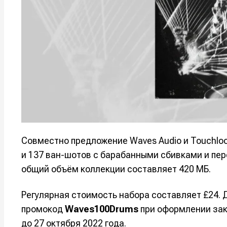
Мы в соци
Мы в соци
Информа
Информа
О проекте
О проекте
Р
Р
Помощь прое
Помощь прое
Совместно предложение Waves Audio и Touchloop
и 137 ван-шотов с барабанными сбивками и пе
общий объём коллекции составляет 420 МБ.
Регулярная стоимость набора составляет £24.
промокод
Waves100Drums
при оформлении зак
до 27 октября 2022 года.