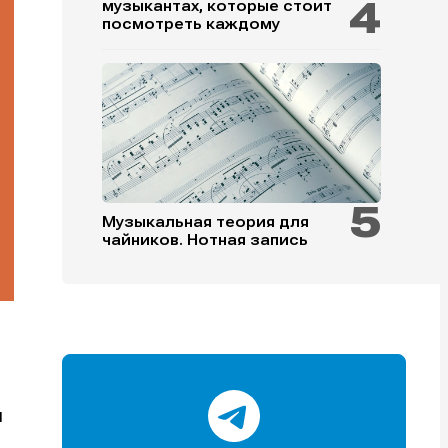
музыкантах, которые стоит
посмотреть каждому
и
и
и
и
Музыкальная теория для
чайников. Нотная запись
е
е
м