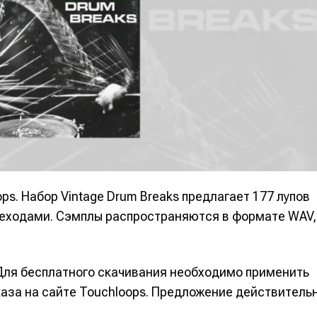
альных сетях
альных сетях
ция
ция
еклама
еклама
Редакционная политика (в разработке)
Редакционная политика (в разработке)
Предложение ново
Предложение ново
кту
кту
s. Набор Vintage Drum Breaks предлагает 177 лупов
реходами. Сэмплы распространяются в формате WAV,
 Для бесплатного скачивания необходимо применить
аза на сайте Touchloops. Предложение действитель