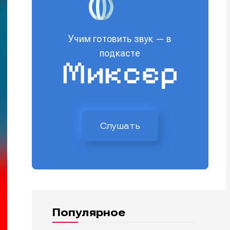
Учим готовить звук — в
подкасте
Слушать
Популярное