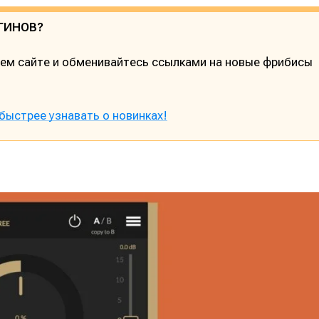
ГИНОВ?
шем сайте и обменивайтесь ссылками на новые фрибисы
быстрее узнавать о новинках!
е
е
ие
ие
н
н
енты
енты