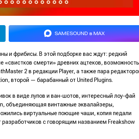
SAMESOUND в MAX
ны и фрибисы. В этой подборке вас ждут: редкий
е «свистков смерти» древних ацтеков, возможность
hMaster 2 в редакции Player, а также пара редакторо
on, второй — барабанный от United Plugins.
вок в виде лупов и ван-шотов, интересный лоу-фай
ion, объединяющая винтажные эквалайзеры,
ложились виртуальные поющие чаши, копия педали
т разработчиков с говорящим названием Freakshow