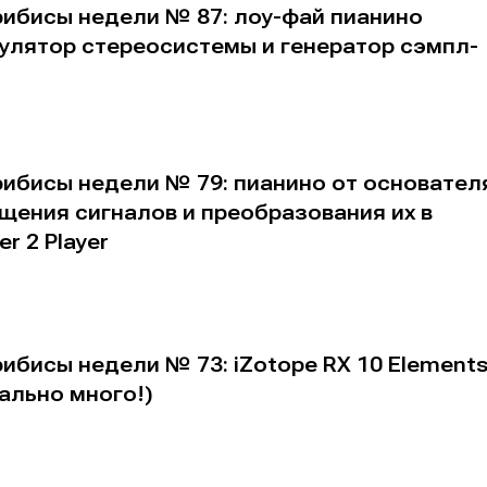
рибисы недели № 87: лоу-фай пианино
эмулятор стереосистемы и генератор сэмпл-
рибисы недели № 79: пианино от основател
чищения сигналов и преобразования их в
r 2 Player
ибисы недели № 73: iZotope RX 10 Element
еально много!)