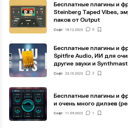
Бесплатные плагины и ф
Steinberg Taped Vibes, 
паков от Output
Софт
18.12.2023
0
Бесплатные плагины и ф
Spitfire Audio, ИИ для о
другие звуки и Synthmaste
Софт
23.10.2023
2
Бесплатные плагины и фр
и очень много дилэев (р
Софт
11.09.2023
1