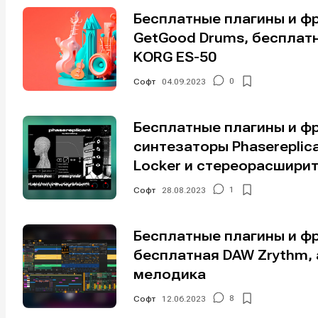
Бесплатные плагины и фр
GetGood Drums, бесплатн
KORG ES-50
Софт
04.09.2023
0
Бесплатные плагины и ф
синтезаторы Phasereplic
Locker и стереорасширите
Софт
28.08.2023
1
Бесплатные плагины и ф
бесплатная DAW Zrythm, а
мелодика
Написани
Написани
Софт
12.06.2023
8
Исполнен
Исполнен