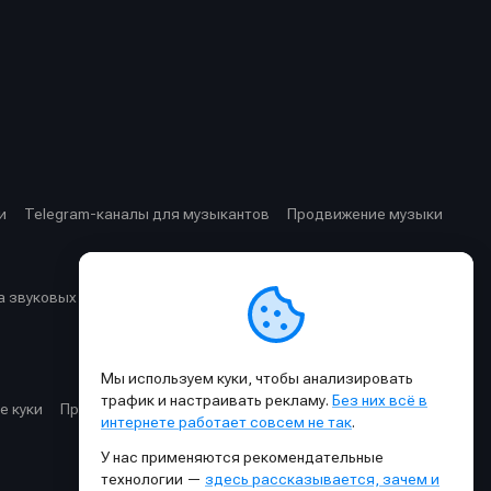
и
Telegram-каналы для музыкантов
Продвижение музыки
 звуковых частот
Cхемы прохождения сигнала
Мы используем куки, чтобы анализировать
трафик и настраивать рекламу.
Без них всё в
е куки
Правила публикации материалов и общения
интернете работает совсем не так
.
У нас применяются рекомендательные
технологии —
здесь рассказывается, зачем и