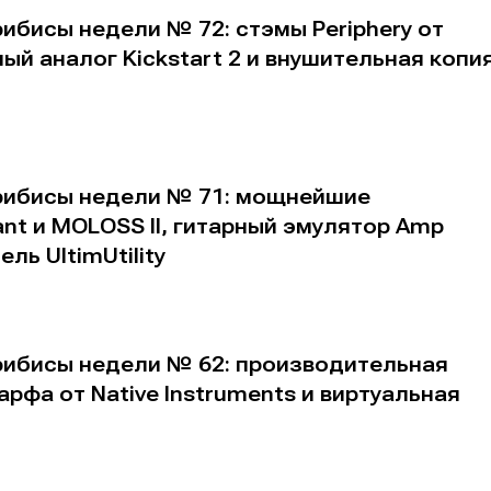
ибисы недели № 72: стэмы Periphery от
ый аналог Kickstart 2 и внушительная копи
рибисы недели № 71: мощнейшие
ant и MOLOSS II, гитарный эмулятор Amp
ль UltimUtility
рибисы недели № 62: производительная
рфа от Native Instruments и виртуальная
е
е
ие
ие