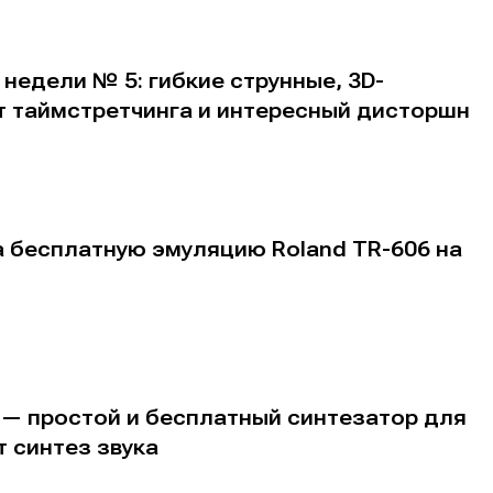
недели № 5: гибкие струнные, 3D-
т таймстретчинга и интересный дисторшн
альных сетях
альных сетях
ция
ция
а бесплатную эмуляцию Roland TR-606 на
еклама
еклама
Редакционная политика (в разработке)
Редакционная политика (в разработке)
Предложение ново
Предложение ново
кту
кту
c — простой и бесплатный синтезатор для
т синтез звука