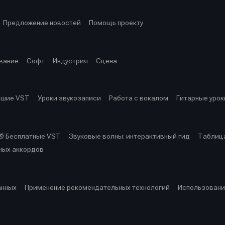
Предложение новостей
Помощь проекту
вание
Софт
Индустрия
Сцена
чшие VST
Уроки звукозаписи
Работа с вокалом
Гитарные урок
🎁 Бесплатные VST
Звуковые волны: интерактивный гид
Таблица
ных аккордов
анных
Применение рекомендательных технологий
Использовани