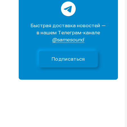
Быстрая доставка новостей —
в нашем Телеграм-канале
@samesound
Подписаться
и
и
и
и
е
е