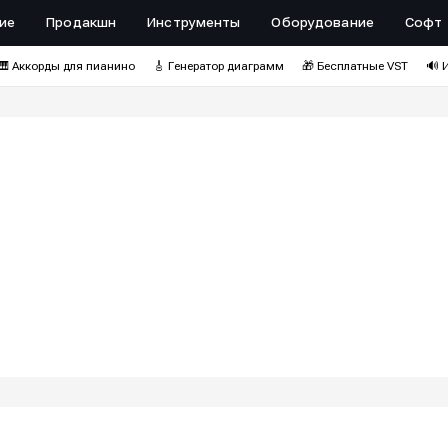
ие
Продакшн
Инструменты
Оборудование
Софт
🎹 Аккорды для пианино
🎸 Генератор диаграмм
🎁 Бесплатные VST
🔊 