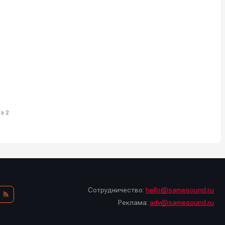
з 2
Сотрудничество:
hello@samesound.ru
Реклама:
adv@samesound.ru