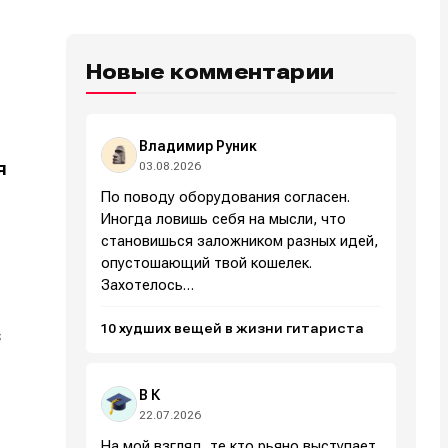
Новые комментарии
Владимир Руник
я
03.08.2026
По поводу оборудования согласен.
Иногда ловишь себя на мысли, что
становишься заложником разных идей,
опустошающий твой кошелек.
Захотелось…
10 худших вещей в жизни гитариста
s
В К
22.07.2026
На мой взгляд, те кто рьяно выступает