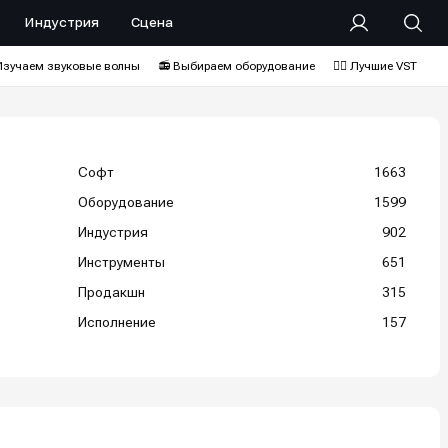
Индустрия
Сцена
Изучаем звуковые волны
📻 Выбираем оборудование
❤️‍🔥 Лучшие VST
Софт
1663
Оборудование
1599
Индустрия
902
Инструменты
651
Продакшн
315
Исполнение
157