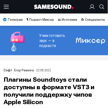
Телеграм
🎙️ Подкаст Миксер
📖 Источники
👷 Специалисты
Учим готовить
звук — в
подкасте
Егор Ревенга
22.08.2022
Софт
Плагины Soundtoys стали
доступны в формате VST3 и
получили поддержку чипов
Apple Silicon