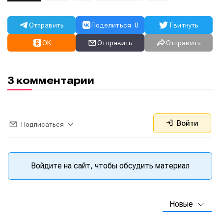
Отправить
Поделиться
0
Твитнуть
OK
Отправить
Отправить
3 комментарии
Войти
Подписаться
Написание
Написание
Войдите на сайт, чтобы обсудить материал
Исполнение
Исполнение
Продакшн
Продакшн
Новые
Инструменты
Инструменты