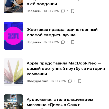
в её создании
Продакшн
13.03.2026
5
Жестокая правда: единственный
способ сводить лучше
Продакшн
05.03.2026
0
Apple представила MacBook Neo —
самый доступный ноутбук в истории
компании
Оборудование
05.03.2026
0
Аудиомания стала владельцем
магазина «Диез» в Санкт-