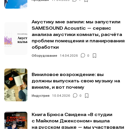
Акустику мне запили: мы запустили
SAMESOUND Acoustic — сервис
Информация
Информация
анализа акустики комнаты, расчёта
О проекте
О проекте
Реклама
Реклама
проблем помещения и планирования
Редакционная политика (в разработке)
Редакционная политика (в разработке)
обработки
Предложение новостей
Предложение новостей
Помощь проекту
Помощь проекту
Оборудование
14.04.2026
0
Виниловое возрождение: вы
должны выпускать свою музыку на
виниле, и вот почему
Индустрия
10.04.2026
0
Книга Брюса Свидена «В студии
с Майклом Джексоном» вышла
на русском языке — мы участвовали