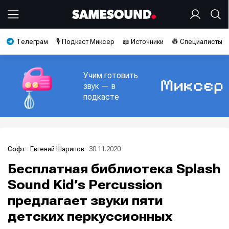
Телеграм
🎙️ Подкаст Миксер
📖 Источники
👷 Специалисты
Учим готовить
звук — в
подкасте
Евгений Шарипов
30.11.2020
Софт
Бесплатная библиотека Splash
Sound Kid’s Percussion
предлагает звуки пяти
детских перкуссионных