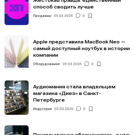
Жестокая правда: единственный
способ сводить лучше
Продакшн
05.03.2026
0
Apple представила MacBook Neo —
самый доступный ноутбук в истории
компании
Оборудование
05.03.2026
0
Аудиомания стала владельцем
магазина «Диез» в Санкт-
Петербурге
Индустрия
05.03.2026
0
Почему музыка обесценилась, и что