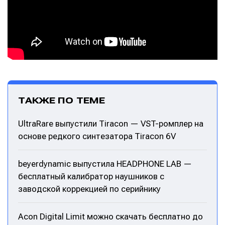
Написание
Написание
Исполнение
Исполнение
ТАКЖЕ ПО ТЕМЕ
Продакшн
Продакшн
Инструменты
Инструменты
UltraRare выпустили Tiracon — VST-ромплер на
основе редкого синтезатора Tiracon 6V
Оборудование
Оборудование
Софт
Софт
beyerdynamic выпустила HEADPHONE LAB —
бесплатный калибратор наушников с
Индустрия
Индустрия
заводской коррекцией по серийнику
Сцена
Сцена
Acon Digital Limit можно скачать бесплатно до
Вы сможете общаться в комментариях,
Вы сможете общаться в комментариях,
Вы сможете общаться в комментариях,
Вы сможете общаться в комментариях,