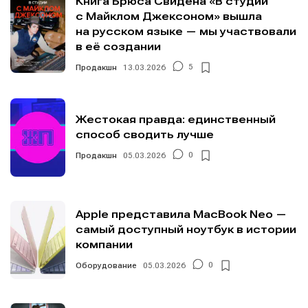
Книга Брюса Свидена «В студии
с Майклом Джексоном» вышла
на русском языке — мы участвовали
в её создании
Продакшн
13.03.2026
5
Жестокая правда: единственный
способ сводить лучше
Продакшн
05.03.2026
0
Apple представила MacBook Neo —
самый доступный ноутбук в истории
компании
Оборудование
05.03.2026
0