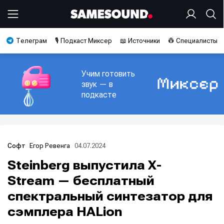
Телеграм
🎙️ Подкаст Миксер
📖 Источники
👷 Специалисты
Учим готовить
звук — в
подкасте
Егор Ревенга
04.07.2024
Софт
Steinberg выпустила X-
Stream — бесплатный
спектральный синтезатор для
сэмплера HALion