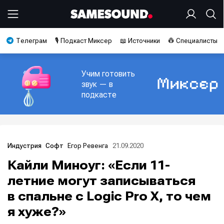
Телеграм
🎙️ Подкаст Миксер
📖 Источники
👷 Специалисты
Учим готовить
звук — в
подкасте
Егор Ревенга
21.09.2020
Индустрия
Софт
Кайли Миноуг: «Если 11-
летние могут записываться
в спальне с Logic Pro X, то чем
я хуже?»