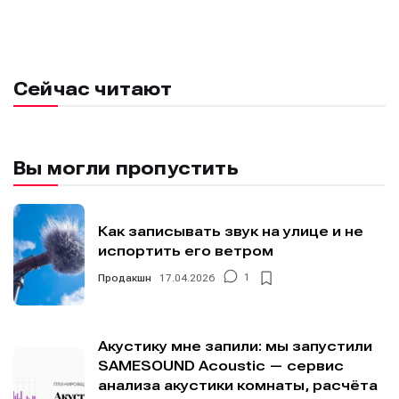
площадки
площадки
площадки
площадки
.
.
.
.
Сейчас читают
Мы в социальных сетях
Мы в социальных сетях
Вы могли пропустить
Информация
Информация
Как записывать звук на улице и не
испортить его ветром
О проекте
О проекте
Реклама
Реклама
Продакшн
17.04.2026
1
Редакционная политика (в разработке)
Редакционная политика (в разработке)
Предложение новостей
Предложение новостей
Помощь проекту
Помощь проекту
Акустику мне запили: мы запустили
SAMESOUND Acoustic — сервис
анализа акустики комнаты, расчёта