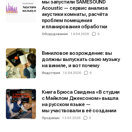
мы запустили SAMESOUND
Acoustic — сервис анализа
акустики комнаты, расчёта
Информация
Информация
проблем помещения
и планирования обработки
О проекте
О проекте
Реклама
Реклама
Оборудование
14.04.2026
0
Редакционная политика (в разработке)
Редакционная политика (в разработке)
Предложение новостей
Предложение новостей
Помощь проекту
Помощь проекту
Виниловое возрождение: вы
должны выпускать свою музыку
на виниле, и вот почему
Индустрия
10.04.2026
0
Книга Брюса Свидена «В студии
с Майклом Джексоном» вышла
на русском языке —
мы участвовали в её создании
Продакшн
13.03.2026
5