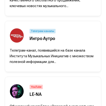
качественного бесплатного продвижения,
ключевых новостях музыкального...
Телеграм-каналы
Интро Аутро
Телеграм-канал, появившийся на базе канала
Института Музыкальных Инициатив с множеством
полезной информации для...
Написание
Написание
Исполнение
Исполнение
Продакшн
Продакшн
YouTube
LE-NA
Инструменты
Инструменты
Оборудование
Оборудование