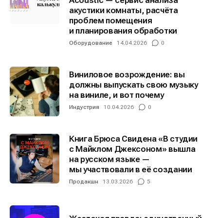
Acoustic — сервис анализа
акустики комнаты, расчёта
проблем помещения
Информация
Информация
и планирования обработки
О проекте
О проекте
Реклама
Реклама
Оборудование
14.04.2026
0
Редакционная политика (в разработке)
Редакционная политика (в разработке)
Предложение новостей
Предложение новостей
Помощь проекту
Помощь проекту
Виниловое возрождение: вы
должны выпускать свою музыку
на виниле, и вот почему
Индустрия
10.04.2026
0
Книга Брюса Свидена «В студии
с Майклом Джексоном» вышла
на русском языке —
мы участвовали в её создании
Продакшн
13.03.2026
5