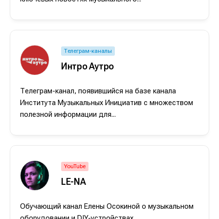
Телеграм-каналы
Интро Аутро
Телеграм-канал, появившийся на базе канала
Института Музыкальных Инициатив с множеством
полезной информации для...
Написание
Написание
Исполнение
Исполнение
YouTube
Продакшн
Продакшн
LE-NA
Инструменты
Инструменты
Обучающий канал Елены Осокиной о музыкальном
Оборудование
Оборудование
оборудовании и DIY-устройствах.