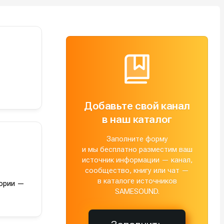
Добавьте свой канал
в наш каталог
Заполните форму
и мы бесплатно разместим ваш
источник информации — канал,
сообщество, книгу или чат —
в каталоге источников
тории —
SAMESOUND.