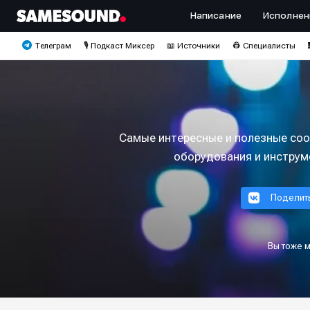
Написание
Исполнен
Телеграм
🎙️ Подкаст Миксер
📖 Источники
👷 Специалисты
Самые интересные и полезные соо
оборудования и инструм
Поделит
Вы тоже 