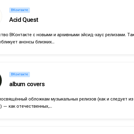
ВКонтакте
Acid Quest
во ВКонтакте с новыми и архивными эйсид-хаус релизами. Та
убликует анонсы близких...
ВКонтакте
album covers
е
е
посвящённый обложкам музыкальных релизов (как и следует из
ие
ие
) — как отечественных,...
н
н
енты
енты