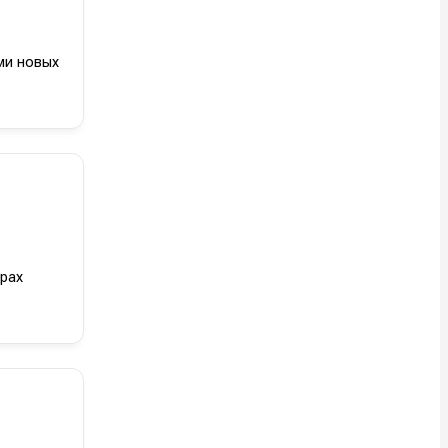
ми новых
стей
стей
рах