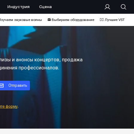
Индустрия
Сцена
Изучаем звуковые волны
📻 Выбираем оборудование
❤️‍🔥 Лучшие VST
лизы и анонсы концертов, продажа
динения профессионалов.
Отправить
ите форму
.