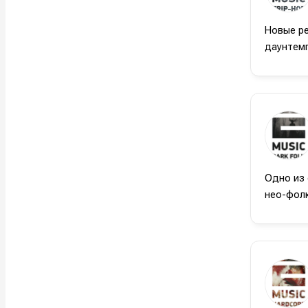
Новые ре
даунтемп
Одно из 
нео-фолк