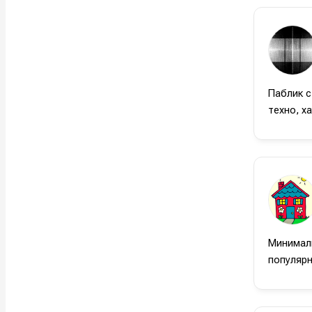
Паблик с
техно, хау
Минимали
популярн