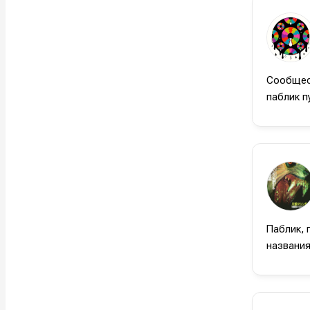
Сообщест
паблик п
Написани
Написани
Паблик, 
Исполнен
Исполнен
названия
Продакш
Продакш
Инструм
Инструм