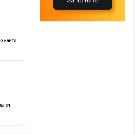
Заполнить
о найти
зы от