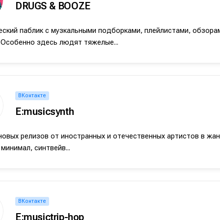
DRUGS & BOOZE
альных сетях
альных сетях
ский паблик с музкальными подборками, плейлистами, обзора
 Особенно здесь людят тяжелые...
ция
ция
еклама
еклама
Редакционная политика (в разработке)
Редакционная политика (в разработке)
Предложение ново
Предложение ново
ВКонтакте
кту
кту
E:musicsynth
овых релизов от иностранных и отечественных артистов в жан
 минимал, синтвейв...
ВКонтакте
E:musictrip-hop