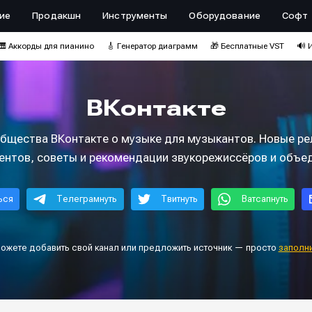
ие
Продакшн
Инструменты
Оборудование
Софт
🎹 Аккорды для пианино
🎸 Генератор диаграмм
🎁 Бесплатные VST
🔊 
ВКонтакте
бщества ВКонтакте о музыке для музыкантов. Новые ре
ентов, советы и рекомендации звукорежиссёров и объе
ься
Телеграмнуть
Твитнуть
Ватсапнуть
можете добавить свой канал или предложить источник — просто
заполн