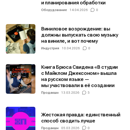
и планирования обработки
Информация
Информация
Оборудование
14.04.2026
0
О проекте
О проекте
Реклама
Реклама
Редакционная политика (в разработке)
Редакционная политика (в разработке)
Виниловое возрождение: вы
Предложение новостей
Предложение новостей
Помощь проекту
Помощь проекту
должны выпускать свою музыку
на виниле, и вот почему
Индустрия
10.04.2026
0
Книга Брюса Свидена «В студии
с Майклом Джексоном» вышла
на русском языке —
мы участвовали в её создании
Продакшн
13.03.2026
5
Жестокая правда: единственный
способ сводить лучше
Продакшн
05.03.2026
0