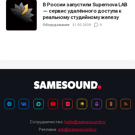
В России запустили Supernova LAB
— сервис удалённого доступа к
реальному студийному железу
Оборудование
21.02.2026
0
Сотрудничество:
hello@samesound.ru
Реклама:
adv@samesound.ru