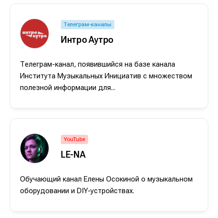
Телеграм-каналы
Интро Аутро
Телеграм-канал, появившийся на базе канала
Института Музыкальных Инициатив с множеством
полезной информации для...
Написание
Написание
Исполнение
Исполнение
YouTube
LE-NA
Продакшн
Продакшн
Инструменты
Инструменты
Обучающий канал Елены Осокиной о музыкальном
оборудовании и DIY-устройствах.
Оборудование
Оборудование
Софт
Софт