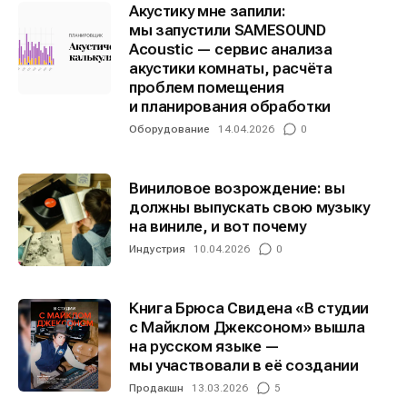
Акустику мне запили:
мы запустили SAMESOUND
Acoustic — сервис анализа
Информация
Информация
акустики комнаты, расчёта
проблем помещения
О проекте
О проекте
Реклама
Реклама
и планирования обработки
Редакционная политика (в разработке)
Редакционная политика (в разработке)
Оборудование
14.04.2026
0
Предложение новостей
Предложение новостей
Помощь проекту
Помощь проекту
Виниловое возрождение: вы
должны выпускать свою музыку
на виниле, и вот почему
Индустрия
10.04.2026
0
Книга Брюса Свидена «В студии
с Майклом Джексоном» вышла
на русском языке —
мы участвовали в её создании
Продакшн
13.03.2026
5