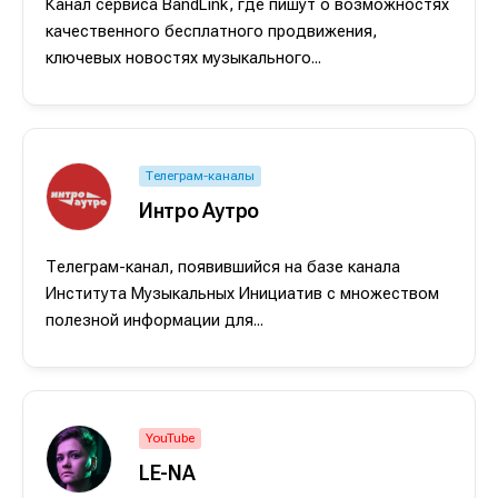
Канал сервиса BandLink, где пишут о возможностях
качественного бесплатного продвижения,
ключевых новостях музыкального...
Телеграм-каналы
Интро Аутро
Телеграм-канал, появившийся на базе канала
Института Музыкальных Инициатив с множеством
полезной информации для...
Написание
Написание
Исполнение
Исполнение
Продакшн
Продакшн
YouTube
Инструменты
Инструменты
LE-NA