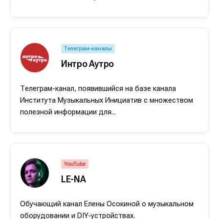
Телеграм-каналы
Интро Аутро
Телеграм-канал, появившийся на базе канала
Института Музыкальных Инициатив с множеством
полезной информации для...
Написание
Написание
Исполнение
Исполнение
YouTube
Продакшн
Продакшн
LE-NA
Инструменты
Инструменты
Обучающий канал Елены Осокиной о музыкальном
Оборудование
Оборудование
оборудовании и DIY-устройствах.