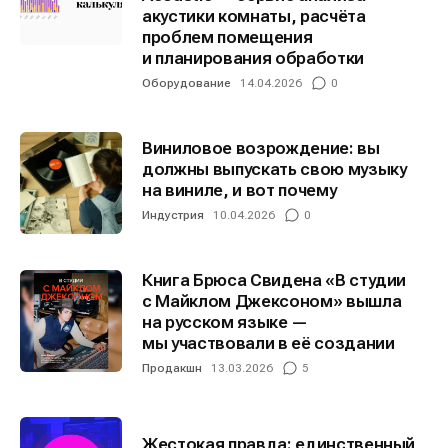
акустики комнаты, расчёта
проблем помещения
Информация
Информация
и планирования обработки
О проекте
О проекте
Реклама
Реклама
Оборудование
14.04.2026
0
Редакционная политика (в разработке)
Редакционная политика (в разработке)
Предложение новостей
Предложение новостей
Помощь проекту
Помощь проекту
Виниловое возрождение: вы
должны выпускать свою музыку
на виниле, и вот почему
Индустрия
10.04.2026
0
Книга Брюса Свидена «В студии
с Майклом Джексоном» вышла
на русском языке —
мы участвовали в её создании
Продакшн
13.03.2026
5
Жестокая правда: единственный