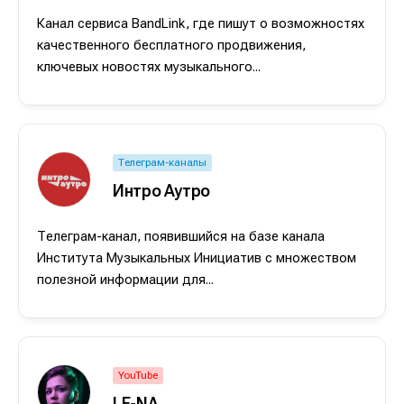
Канал сервиса BandLink, где пишут о возможностях
качественного бесплатного продвижения,
ключевых новостях музыкального...
Телеграм-каналы
Интро Аутро
Телеграм-канал, появившийся на базе канала
Института Музыкальных Инициатив с множеством
Написание
Написание
полезной информации для...
Исполнение
Исполнение
Продакшн
Продакшн
YouTube
Инструменты
Инструменты
LE-NA