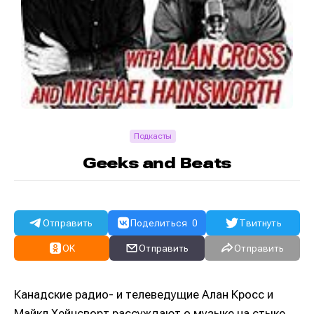
Подкасты
Geeks and Beats
Отправить
Поделиться
0
Твитнуть
OK
Отправить
Отправить
Канадские радио- и телеведущие Алан Кросс и
Майкл Хейнсворт рассуждают о музыке на стыке