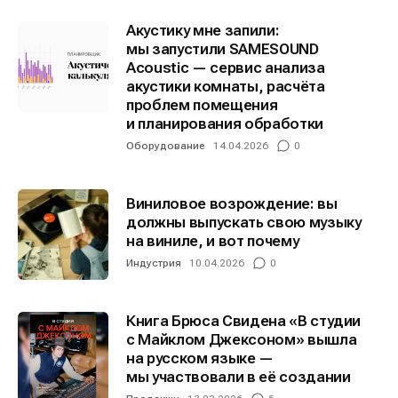
Акустику мне запили:
мы запустили SAMESOUND
Acoustic — сервис анализа
Информация
Информация
акустики комнаты, расчёта
О проекте
О проекте
Реклама
Реклама
проблем помещения
и планирования обработки
Редакционная политика (в разработке)
Редакционная политика (в разработке)
Оборудование
14.04.2026
0
Предложение новостей
Предложение новостей
Помощь проекту
Помощь проекту
Виниловое возрождение: вы
должны выпускать свою музыку
на виниле, и вот почему
Индустрия
10.04.2026
0
Книга Брюса Свидена «В студии
с Майклом Джексоном» вышла
на русском языке —
мы участвовали в её создании