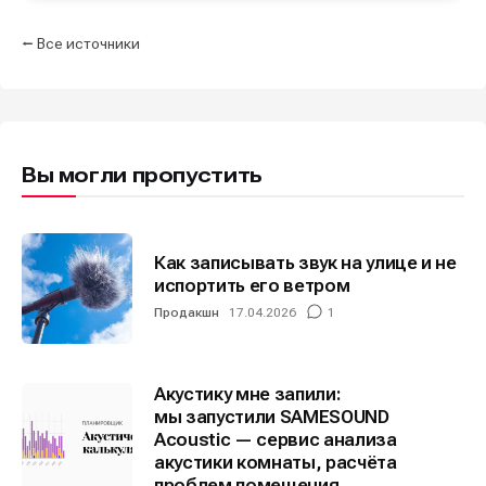
площадки
площадки
площадки
площадки
.
.
.
.
⭠ Все источники
Мы в социальных сетях
Мы в социальных сетях
Вы могли пропустить
Как записывать звук на улице и не
Информация
Информация
испортить его ветром
О проекте
О проекте
Реклама
Реклама
Продакшн
17.04.2026
1
Редакционная политика (в разработке)
Редакционная политика (в разработке)
Предложение новостей
Предложение новостей
Помощь проекту
Помощь проекту
Акустику мне запили:
мы запустили SAMESOUND
Acoustic — сервис анализа
акустики комнаты, расчёта
проблем помещения