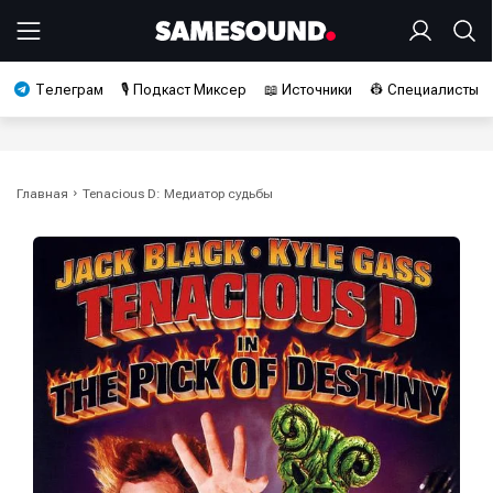
Телеграм
🎙️ Подкаст Миксер
📖 Источники
👷 Специалисты
Главная
Tenacious D: Медиатор судьбы