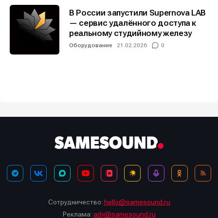
В России запустили Supernova LAB
— сервис удалённого доступа к
реальному студийному железу
Оборудование
21.02.2026
0
Сотрудничество:
hello@samesound.ru
Реклама:
adv@samesound.ru