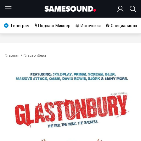
Телеграм
🎙️ Подкаст Миксер
📖 Источники
👷 Специалисты
Главная
Гластонбери