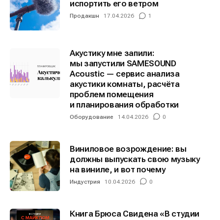
испортить его ветром
Продакшн
17.04.2026
1
Акустику мне запили:
Информация
Информация
мы запустили SAMESOUND
Acoustic — сервис анализа
О проекте
О проекте
Реклама
Реклама
акустики комнаты, расчёта
Редакционная политика (в разработке)
Редакционная политика (в разработке)
проблем помещения
Предложение новостей
Предложение новостей
Помощь проекту
Помощь проекту
и планирования обработки
Оборудование
14.04.2026
0
Виниловое возрождение: вы
должны выпускать свою музыку
на виниле, и вот почему
Индустрия
10.04.2026
0
Книга Брюса Свидена «В студии