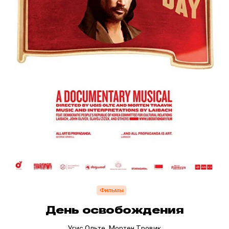
Фильмы
День освобождения
Угис Ольте, Мортен Тровик