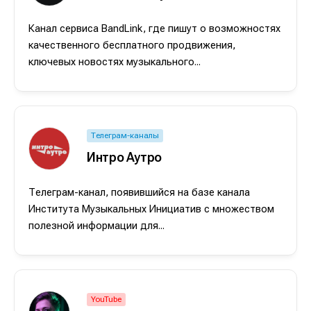
Канал сервиса BandLink, где пишут о возможностях
качественного бесплатного продвижения,
Написание
Написание
ключевых новостях музыкального...
Исполнение
Исполнение
Продакшн
Продакшн
Телеграм-каналы
Инструменты
Инструменты
Интро Аутро
Оборудование
Оборудование
Телеграм-канал, появившийся на базе канала
Софт
Софт
Института Музыкальных Инициатив с множеством
полезной информации для...
Индустрия
Индустрия
Сцена
Сцена
Вы сможете общаться в комментариях,
Вы сможете общаться в комментариях,
Вы сможете общаться в комментариях,
Вы сможете общаться в комментариях,
добавлять материалы в избранное и пользоваться
добавлять материалы в избранное и пользоваться
добавлять материалы в избранное и пользоваться
добавлять материалы в избранное и пользоваться
YouTube
🎙️ Подкаст Миксер
🎙️ Подкаст Миксер
🎁 Бесплатные VST
🎁 Бесплатные VST