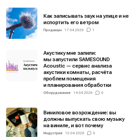
Мы в социальных сетях
Мы в социальных сетях
Как записывать звук на улице и не
испортить его ветром
Продакшн
17.04.2026
1
Информация
Информация
Акустику мне запили:
О проекте
О проекте
Реклама
Реклама
мы запустили SAMESOUND
Редакционная политика (в разработке)
Редакционная политика (в разработке)
Acoustic — сервис анализа
акустики комнаты, расчёта
Предложение новостей
Предложение новостей
Помощь проекту
Помощь проекту
проблем помещения
и планирования обработки
Оборудование
14.04.2026
0
Виниловое возрождение: вы
должны выпускать свою музыку
на виниле, и вот почему
Индустрия
10.04.2026
0