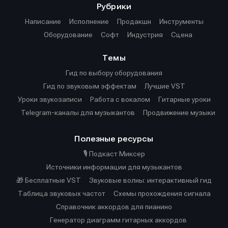
Рубрики
Написание
Исполнение
Продакшн
Инструменты
Оборудование
Софт
Индустрия
Сцена
Темы
Гид по выбору оборудования
Гид по звуковым эффектам
Лучшие VST
Уроки звукозаписи
Работа с вокалом
Гитарные уроки
Telegram-каналы для музыкантов
Продвижение музыки
Полезные ресурсы
🎙️ Подкаст Миксер
Источники информации для музыкантов
🎁 Бесплатные VST
Звуковые волны: интерактивный гид
Таблица звуковых частот
Cхемы прохождения сигнала
Справочник аккордов для пианино
Генератор диаграмм гитарных аккордов