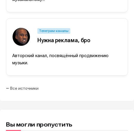
Мы в социальных сетях
Мы в социальных сетях
Телеграм-каналы
Нужна реклама, бро
Информация
Информация
О проекте
О проекте
Реклама
Реклама
Авторский канал, посвящённый продвижению
музыки.
Редакционная политика (в разработке)
Редакционная политика (в разработке)
Предложение новостей
Предложение новостей
Помощь проекту
Помощь проекту
⭠ Все источники
Вы могли пропустить