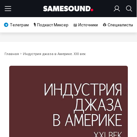
Телеграм
🎙️ Подкаст Миксер
📖 Источники
👷 Специалисты
Главная
Индустрия джаза в Америке. XXI век