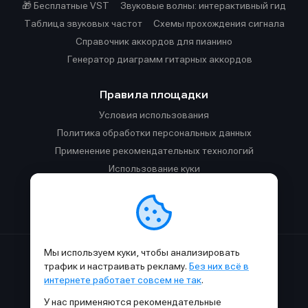
🎁 Бесплатные VST
Звуковые волны: интерактивный гид
Таблица звуковых частот
Cхемы прохождения сигнала
Справочник аккордов для пианино
Генератор диаграмм гитарных аккордов
Правила площадки
Условия использования
Политика обработки персональных данных
Применение рекомендательных технологий
Использование куки
Правила публикации материалов и общения
Правила общения в Телеграм-чате
Мы используем куки, чтобы анализировать
Сделано с
к
в
SAMESOUND
© 2015-2026.
трафик и настраивать рекламу.
Без них всё в
Использование материалов SAMESOUND разрешено только с
интернете работает совсем не так
.
обязательным указанием ссылки на
этот
сайт.
У нас применяются рекомендательные
Все права на картинки и тексты принадлежат их авторам.