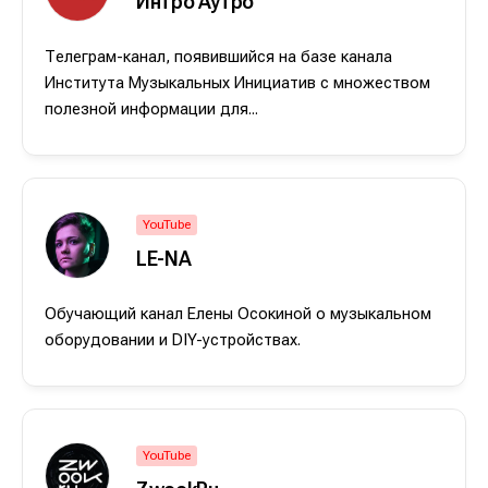
Интро Аутро
Телеграм-канал, появившийся на базе канала
Мы в социальных сетях
Мы в социальных сетях
Института Музыкальных Инициатив с множеством
полезной информации для...
Информация
Информация
YouTube
О проекте
О проекте
Реклама
Реклама
LE-NA
Редакционная политика (в разработке)
Редакционная политика (в разработке)
Обучающий канал Елены Осокиной о музыкальном
Предложение новостей
Предложение новостей
Помощь проекту
Помощь проекту
оборудовании и DIY-устройствах.
YouTube