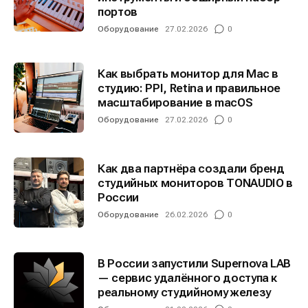
портов
Оборудование
27.02.2026
0
Как выбрать монитор для Mac в
студию: PPI, Retina и правильное
масштабирование в macOS
Оборудование
27.02.2026
0
Как два партнёра создали бренд
студийных мониторов TONAUDIO в
России
Оборудование
26.02.2026
0
В России запустили Supernova LAB
— сервис удалённого доступа к
реальному студийному железу