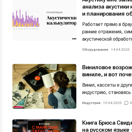
Мы в соци
Мы в соци
анализа акустики
и планирования о
Работает прямо в бра
ранние отражения, си
акустической обработ
Информа
Информа
Оборудование
14.04.2026
О проекте
О проекте
Р
Р
Помощь прое
Помощь прое
Виниловое возрож
виниле, и вот поч
Винил, кассеты и дру
индустрию, становясь
Индустрия
10.04.2026
0
Книга Брюса Свид
на русском языке 