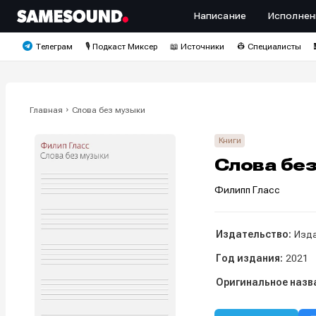
Написание
Исполнен
Телеграм
🎙️ Подкаст Миксер
📖 Источники
👷 Специалисты
Главная
Слова без музыки
Книги
Слова бе
Филипп Гласс
Издательство:
Изда
Год издания:
2021
Оригинальное назв