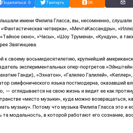
Поделиться
0
Твитнуть
OK
слышали имени Филипа Гласса, вы, несомненно, слушали 
«Фантастическая четверка», «МечтаКассандры», «Иллю
«Тайное окно», «Часы», «Шоу Трумена», «Кундун», а так
рея Звягинцева.
ной к своему восьмидесятилетию, крупнейший американс
датель экспериментальных опер-портретов «Эйнштейн 
ахатме Ганди), «Эхнатон», «Галилео Галилей», «Кеплер»,
тор симфонического языка постмодерна, оказавший вл
но, — оглядывается на свою жизнь и видит ее как протя
странстве «место музыки», куда можно возвращаться, ка
мать музыку». Потому что музыка Филипа Гласса это и е
ть та модальность, в которой работают его сознание, в