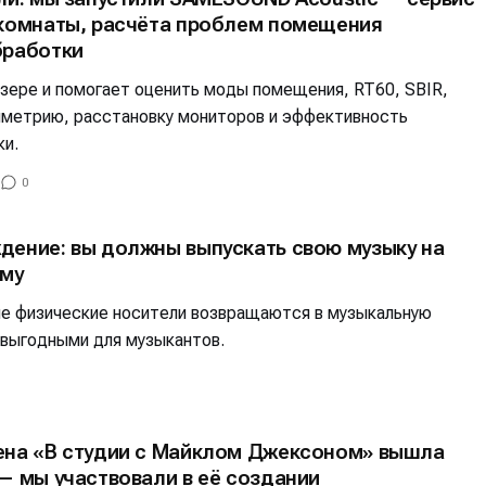
альных сетях
альных сетях
 комнаты, расчёта проблем помещения
бработки
узере и помогает оценить моды помещения, RT60, SBIR,
мметрию, расстановку мониторов и эффективность
ки.
ция
ция
0
еклама
еклама
Редакционная политика (в разработке)
Редакционная политика (в разработке)
Предложение ново
Предложение ново
кту
кту
дение: вы должны выпускать свою музыку на
ему
гие физические носители возвращаются в музыкальную
 выгодными для музыкантов.
ена «В студии с Майклом Джексоном» вышла
— мы участвовали в её создании