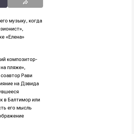
его музыку, когда
зионист»,
же «Елена»
кий композитор-
на пляже»,
 соавтор Рави
ияние на Дэвида
нувшееся
к в Балтимор или
сть его мысль
оображение