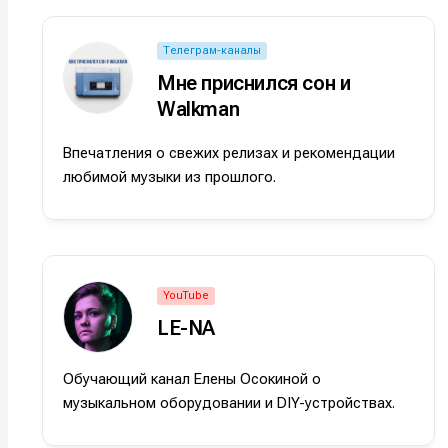
Оборудо
Оборудо
Телеграм-каналы
Софт
Софт
Мне приснился сон и
Walkman
Индустри
Индустри
Впечатления о свежих релизах и рекомендации
Сцена
Сцена
любимой музыки из прошлого.
Вы сможете
Вы сможете
Вы сможете
Вы сможете
🎙️ Подкаст
🎙️ Подкаст
пользовать
пользовать
пользовать
пользовать
📖 Источни
📖 Источни
Электронная
Электронная
Электронная
Электронная
YouTube
👷 Профили
👷 Профили
почта
почта
почта
почта
LE-NA
Скоро тут 
Скоро тут 
Я не ро
Я не ро
Я не ро
Я не ро
Обучающий канал Елены Осокиной о
музыкальном оборудовании и DIY-устройствах.
Предло
Предло