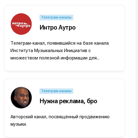
Телеграм-каналы
Интро Аутро
Телеграм-канал, появившийся на базе канала
Института Музыкальных Инициатив с
множеством полезной информации для...
и
и
и
и
е
е
Телеграм-каналы
Нужна реклама, бро
Авторский канал, посвящённый продвижению
музыки.