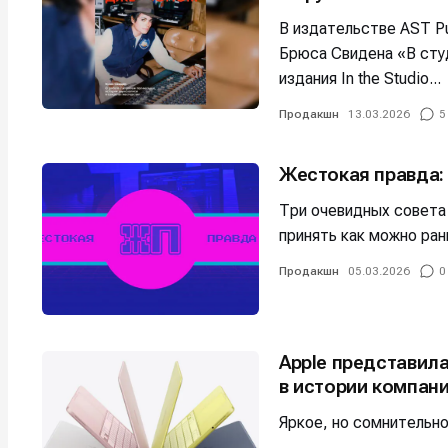
В издательстве AST Pu
Брюса Свидена «В сту
издания In the Studio...
Продакшн
13.03.2026
5
Жестокая правда:
Три очевидных совета
принять как можно ран
Продакшн
05.03.2026
0
Apple представил
в истории компан
Яркое, но сомнительн