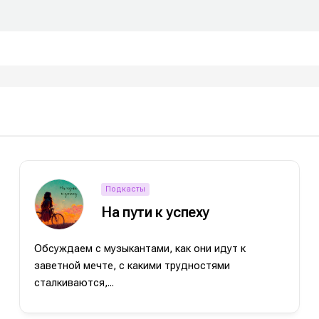
Подкасты
На пути к успеху
е
е
ие
ие
Обсуждаем с музыкантами, как они идут к
заветной мечте, с какими трудностями
н
н
сталкиваются,...
енты
енты