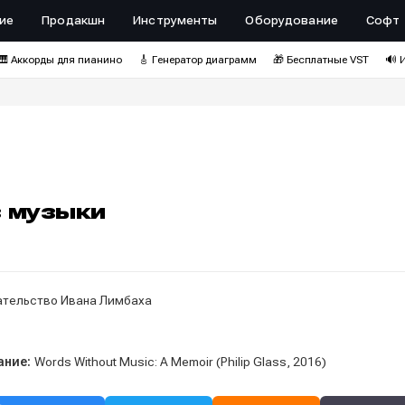
ие
Продакшн
Инструменты
Оборудование
Софт
🎹 Аккорды для пианино
🎸 Генератор диаграмм
🎁 Бесплатные VST
🔊 
з музыки
тельство Ивана Лимбаха
ание:
Words Without Music: A Memoir (Philip Glass, 2016)