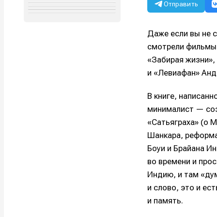
Отправить
Даже если вы не 
смотрели фильмы 
«Забирая жизни», 
и «Левиафан» Анд
В книге, написан
минималист — соз
«Сатьяграха» (о М
Шанкара, реформа
Боуи и Брайана И
во времени и про
Индию, и там «ду
и слово, это и ес
и память.