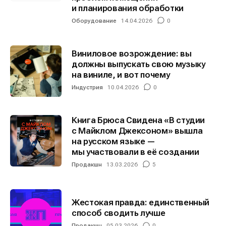
и планирования обработки
Оборудование
14.04.2026
0
Виниловое возрождение: вы
должны выпускать свою музыку
на виниле, и вот почему
Индустрия
10.04.2026
0
Книга Брюса Свидена «В студии
с Майклом Джексоном» вышла
на русском языке —
мы участвовали в её создании
Продакшн
13.03.2026
5
Жестокая правда: единственный
способ сводить лучше
Продакшн
05.03.2026
0