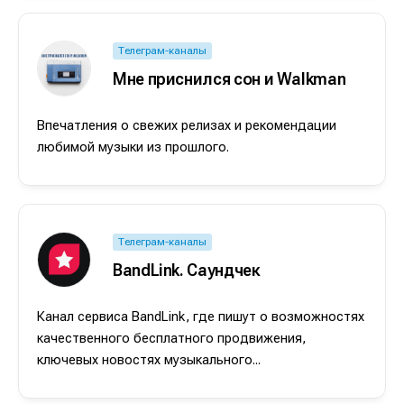
Телеграм-каналы
Мне приснился сон и Walkman
Впечатления о свежих релизах и рекомендации
любимой музыки из прошлого.
Написание
Написание
Телеграм-каналы
Исполнение
Исполнение
BandLink. Саундчек
Продакшн
Продакшн
Канал сервиса BandLink, где пишут о возможностях
Инструменты
Инструменты
качественного бесплатного продвижения,
ключевых новостях музыкального...
Оборудование
Оборудование
Софт
Софт