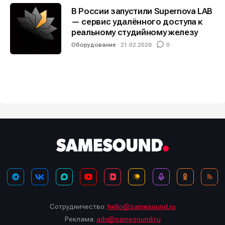
В России запустили Supernova LAB
— сервис удалённого доступа к
реальному студийному железу
Оборудование
21.02.2026
0
Сотрудничество:
hello@samesound.ru
Реклама:
adv@samesound.ru