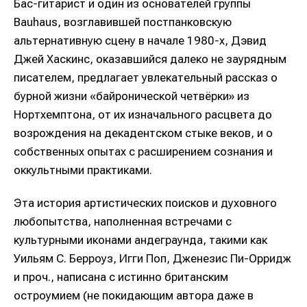
Бас-гитарист и один из основателей группы
Bauhaus, возглавившей постпанковскую
альтернативную сцену в начале 1980-х, Дэвид
Джей Хаскинс, оказавшийся далеко не заурядным
писателем, предлагает увлекательный рассказ о
бурной жизни «байронической четвёрки» из
Нортхемптона, от их изначального расцвета до
возрождения на декадентском стыке веков, и о
собственных опытах с расширением сознания и
оккультными практиками.
Эта история артистических поисков и духовного
любопытства, наполненная встречами с
культурными иконами андеграунда, такими как
Уильям С. Берроуз, Игги Поп, Дженезис Пи-Орридж
и проч., написана с истинно британским
остроумием (не покидающим автора даже в