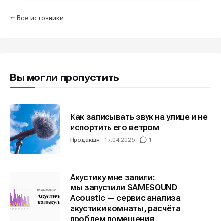
Информация
Информация
⭠ Все источники
О проекте
О проекте
Реклама
Реклама
Редакционная политика (в разработке)
Редакционная политика (в разработке)
Предложение новостей
Предложение новостей
Помощь проекту
Помощь проекту
Вы могли пропустить
Как записывать звук на улице и не
испортить его ветром
Продакшн
17.04.2026
1
Акустику мне запили:
мы запустили SAMESOUND
Acoustic — сервис анализа
акустики комнаты, расчёта
проблем помещения