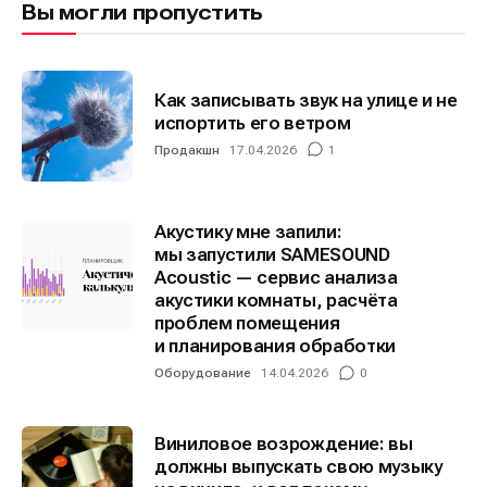
Вы могли пропустить
Мы в социальных сетях
Мы в социальных сетях
Как записывать звук на улице и не
испортить его ветром
Продакшн
17.04.2026
1
Информация
Информация
О проекте
О проекте
Реклама
Реклама
Акустику мне запили:
мы запустили SAMESOUND
Редакционная политика (в разработке)
Редакционная политика (в разработке)
Acoustic — сервис анализа
Предложение новостей
Предложение новостей
Помощь проекту
Помощь проекту
акустики комнаты, расчёта
проблем помещения
и планирования обработки
Оборудование
14.04.2026
0
Виниловое возрождение: вы
должны выпускать свою музыку