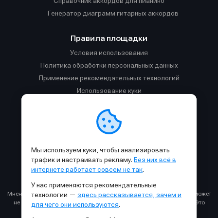
Справочник аккордов для пианино
Генератор диаграмм гитарных аккордов
Правила площадки
Условия использования
Политика обработки персональных данных
Применение рекомендательных технологий
Использование куки
Правила публикации материалов и общения
Правила общения в Телеграм-чате
Мы используем куки, чтобы анализировать
Сделано с
к
в
SAMESOUND
© 2015-2026.
трафик и настраивать рекламу.
Без них всё в
Использование материалов SAMESOUND разрешено только с
интернете работает совсем не так
.
обязательным указанием ссылки на
этот
сайт.
У нас применяются рекомендательные
Все права на картинки и тексты принадлежат их авторам.
Мнение авторов может не совпадать с мнением редакции, которое может
технологии —
здесь рассказывается, зачем и
не совпадать с вашим мнением и меняться с течением времени. Это
для чего они используются
.
нормально.