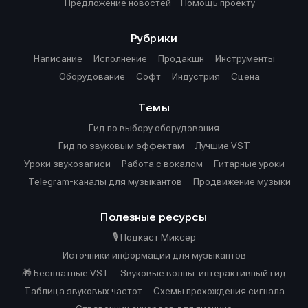
Предложение новостей
Помощь проекту
Рубрики
Написание
Исполнение
Продакшн
Инструменты
Оборудование
Софт
Индустрия
Сцена
Темы
Гид по выбору оборудования
Гид по звуковым эффектам
Лучшие VST
Уроки звукозаписи
Работа с вокалом
Гитарные уроки
Telegram-каналы для музыкантов
Продвижение музыки
Полезные ресурсы
🎙️ Подкаст Миксер
Источники информации для музыкантов
🎁 Бесплатные VST
Звуковые волны: интерактивный гид
Таблица звуковых частот
Cхемы прохождения сигнала