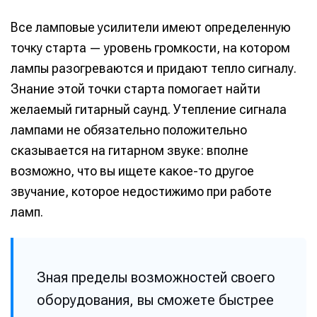
Все ламповые усилители имеют определенную
Нажимая на кнопку «Войти» или на кнопки социальных
Нажимая на кнопку «Войти» или на кнопки социальных
Нажимая на кнопку «Войти» или на кнопки социальных
Нажимая на кнопку «Войти» или на кнопки социальных
сервисов для входа, вы подтверждаете, что
сервисов для входа, вы подтверждаете, что
сервисов для входа, вы подтверждаете, что
сервисов для входа, вы подтверждаете, что
точку старта — уровень громкости, на котором
Справочник гитариста
Справочник гитариста
ознакомились и принимаете
ознакомились и принимаете
ознакомились и принимаете
ознакомились и принимаете
Условия использования
Условия использования
Условия использования
Условия использования
,
,
,
,
лампы разогреваются и придают тепло сигналу.
Политику обработки персональных данных
Политику обработки персональных данных
Политику обработки персональных данных
Политику обработки персональных данных
и
и
и
и
Правила
Правила
Правила
Правила
Знание этой точки старта помогает найти
площадки
площадки
площадки
площадки
.
.
.
.
желаемый гитарный саунд. Утепление сигнала
лампами не обязательно положительно
сказывается на гитарном звуке: вполне
Мы в социальных сетях
Мы в социальных сетях
возможно, что вы ищете какое-то другое
звучание, которое недостижимо при работе
ламп.
Информация
Информация
Зная пределы возможностей своего
О проекте
О проекте
Реклама
Реклама
оборудования, вы сможете быстрее
Редакционная политика (в разработке)
Редакционная политика (в разработке)