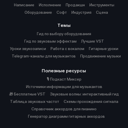
Написание
Исполнение
Продакшн
Инструменты
Оборудование
Софт
Индустрия
Сцена
Темы
Гид по выбору оборудования
Гид по звуковым эффектам
Лучшие VST
Уроки звукозаписи
Работа с вокалом
Гитарные уроки
Telegram-каналы для музыкантов
Продвижение музыки
Полезные ресурсы
🎙️ Подкаст Миксер
Источники информации для музыкантов
🎁 Бесплатные VST
Звуковые волны: интерактивный гид
Таблица звуковых частот
Cхемы прохождения сигнала
Справочник аккордов для пианино
Генератор диаграмм гитарных аккордов