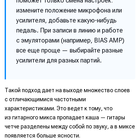
поможет только смена настроек:
измените положение микрофона или
усилителя, добавьте какую-нибудь
педаль. При записи в линию и работе
с эмуляторами (например, BIAS AMP)
Написание
Написание
все еще проще — выбирайте разные
Исполнение
Исполнение
усилители для разных партий.
Продакшн
Продакшн
Инструменты
Инструменты
Такой подход дает на выходе множество слоев
Оборудование
Оборудование
с отличающимися частотными
Софт
Софт
характеристиками. Это ведет к тому, что
Индустрия
Индустрия
из гитарного микса пропадает каша — гитары
четче разделены между собой по звуку, а в миксе
Сцена
Сцена
появляется больше ясности.