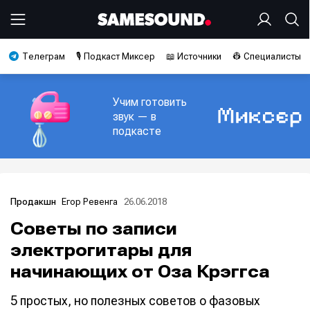
Телеграм
🎙️ Подкаст Миксер
📖 Источники
👷 Специалисты
Учим готовить
звук — в
подкасте
Егор Ревенга
26.06.2018
Продакшн
Советы по записи
электрогитары для
начинающих от Оза Крэггса
5 простых, но полезных советов о фазовых