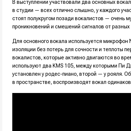
В выступлении участвовали два основных вокал
в студии — всех отлично слышно, у каждого уч
Например, 
Например, 
Например, 
Например, 
Изу
Изу
стоят полукругом позади вокалистов — очень 
зву
зву
проникновений и смешений сигналов от разных
Войти
Войти
Войти
Войти
вол
вол
Для основного вокала используется микрофон
Войти
Войти
Войти
Войти
изоляции без потерь для сочности и теплоты пе
вокалистов, которые активно двигаются во вре
используют два KMS 105, между которыми Пи Д
Нажимая на 
Нажимая на 
Нажимая на 
Нажимая на 
установлен у родес-пиано, второй — у рояля. 
подтверждае
подтверждае
подтверждае
подтверждае
в пространстве, воспроизводят вокал одинаков
обработки п
обработки п
обработки п
обработки п