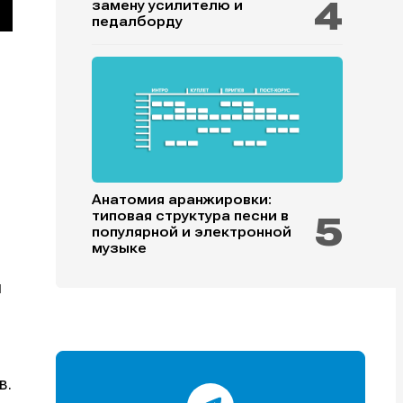
замену усилителю и
педалборду
и
и
и
и
Анатомия аранжировки:
типовая структура песни в
популярной и электронной
е
е
музыке
я
в.