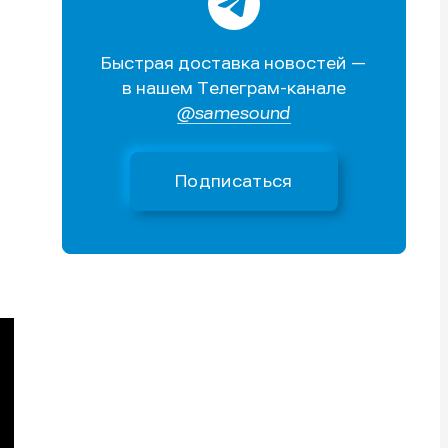
Поиск
Поиск
Поиск
Поиск
очник
очник
Быстрая доставка новостей —
иста
иста
в нашем Телеграм-канале
@samesound
Подписаться
тику
тику
тику
тику