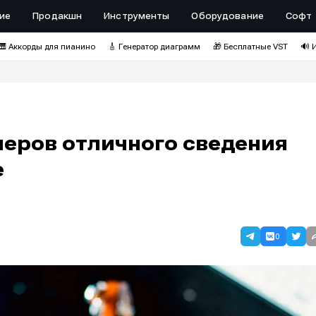
ие
Продакшн
Инструменты
Оборудование
Софт
🎹 Аккорды для пианино
🎸 Генератор диаграмм
🎁 Бесплатные VST
🔊 
меров отличного сведения
e
0