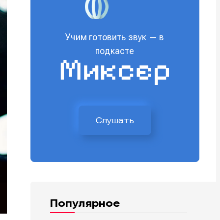
Учим готовить звук — в
подкасте
Слушать
Популярное