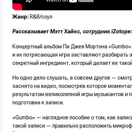
Оборудо
Оборудо
Жанр:
R&B/соул
Софт
Софт
Рассказывает Мэтт Хайнс, сотрудник iZotope
Индустри
Индустри
Сцена
Сцена
Концертный альбом Пи Джея Мортона «Gumbo» 
и их потрясающая игра заставляют разбирать э
секретный ингредиент, который делает ее тако
Вы сможете
Вы сможете
Вы сможете
Вы сможете
🎙️ Подкаст
🎙️ Подкаст
пользовать
пользовать
пользовать
пользовать
Но одно дело слушать, а совсем другое — смот
📖 Источни
📖 Источни
заснято на видео, посмотрев которое моментал
Электронная
Электронная
Электронная
Электронная
👷 Профили
👷 Профили
почта
почта
почта
почта
результатом великолепной игры музыкантов и 
Скоро тут 
Скоро тут 
подготовки к записи.
Я не ро
Я не ро
Я не ро
Я не ро
«Gumbo» — наглядное пособие о том, как запис
Предло
Предло
такой записи — правильно расположить микроф