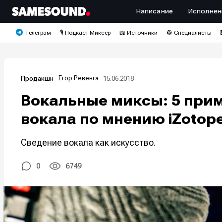
Написание
Исполнен
Телеграм
🎙️ Подкаст Миксер
📖 Источники
👷 Специалисты
Егор Ревенга
15.06.2018
Продакшн
Вокальные миксы: 5 при
вокала по мнению iZotop
Сведение вокала как искусство.
0
6749