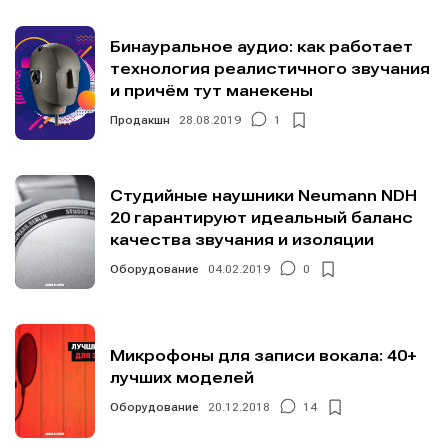
Бинауральное аудио: как работает
технология реалистичного звучания
и причём тут манекены
Продакшн
28.08.2019
1
Написание
Написание
Студийные наушники Neumann NDH
Исполнение
Исполнение
20 гарантируют идеальный баланс
качества звучания и изоляции
Продакшн
Продакшн
Оборудование
04.02.2019
0
Инструменты
Инструменты
Оборудование
Оборудование
Микрофоны для записи вокала: 40+
Софт
Софт
лучших моделей
Индустрия
Индустрия
Оборудование
20.12.2018
14
Сцена
Сцена