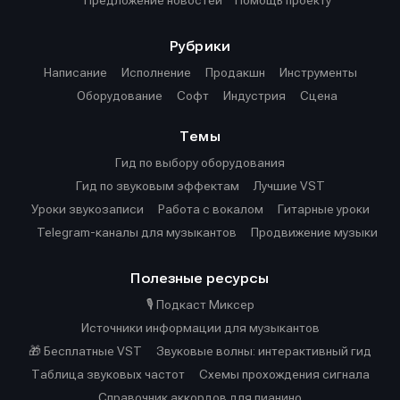
Рубрики
Написание
Исполнение
Продакшн
Инструменты
Оборудование
Софт
Индустрия
Сцена
Темы
Гид по выбору оборудования
Гид по звуковым эффектам
Лучшие VST
Уроки звукозаписи
Работа с вокалом
Гитарные уроки
Telegram-каналы для музыкантов
Продвижение музыки
Полезные ресурсы
🎙️ Подкаст Миксер
Источники информации для музыкантов
🎁 Бесплатные VST
Звуковые волны: интерактивный гид
Таблица звуковых частот
Cхемы прохождения сигнала
Справочник аккордов для пианино