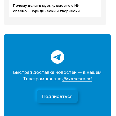
Редакционная политика (в разработке)
Редакционная политика (в разработке)
Почему делать музыку вместе с ИИ
Предложение новостей
Предложение новостей
Помощь проекту
Помощь проекту
опасно — юридически и творчески
Быстрая доставка новостей — в нашем
Телеграм-канале
@samesound
Подписаться