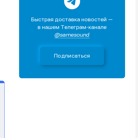
Поиск
Поиск
Поиск
Поиск
очник
очник
Быстрая доставка новостей —
иста
иста
в нашем Телеграм-канале
@samesound
Подписаться
тику
тику
тику
тику