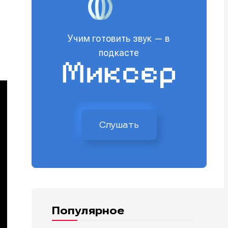
Учим готовить звук — в
подкасте
Слушать
Популярное