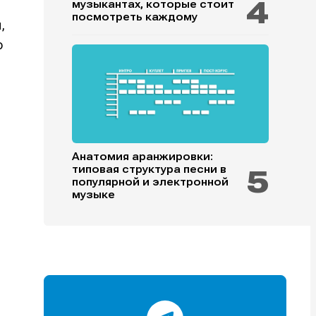
музыкантах, которые стоит
посмотреть каждому
,
о
и
и
и
и
Анатомия аранжировки:
типовая структура песни в
популярной и электронной
е
е
музыке