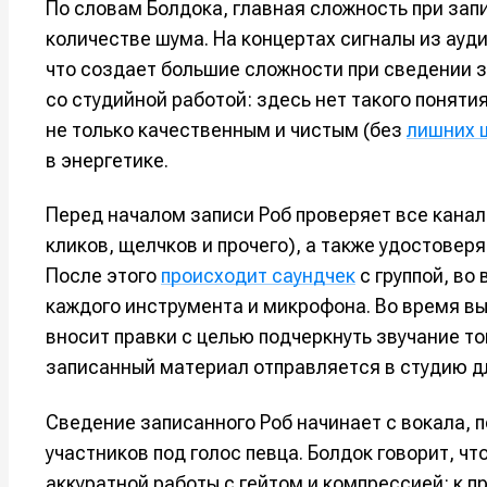
По словам Болдока, главная сложность при зап
Оборудо
Оборудо
количестве шума. На концертах сигналы из ау
что создает большие сложности при сведении з
Софт
Софт
со студийной работой: здесь нет такого поняти
Индустри
Индустри
не только качественным и чистым (без
лишних 
в энергетике.
Сцена
Сцена
Перед началом записи Роб проверяет все канал
Вы сможете
Вы сможете
Вы сможете
Вы сможете
кликов, щелчков и прочего), а также удостоверя
🎙️ Подкаст
🎙️ Подкаст
пользовать
пользовать
пользовать
пользовать
После этого
происходит саундчек
с группой, во
📖 Источни
📖 Источни
каждого инструмента и микрофона. Во время вы
Электронная
Электронная
Электронная
Электронная
👷 Профили
👷 Профили
вносит правки с целью подчеркнуть звучание то
почта
почта
почта
почта
записанный материал отправляется в студию д
Скоро тут 
Скоро тут 
Я не ро
Я не ро
Я не ро
Я не ро
Сведение записанного Роб начинает с вокала, 
Предло
Предло
участников под голос певца. Болдок говорит, ч
аккуратной работы с гейтом и компрессией: к 