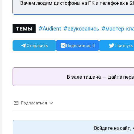
Зачем людям диктофоны на ПК и телефонах в 2
Мы в соци
Мы в соци
Audient
звукозапись
мастер-кл
ТЕМЫ
Информа
Информа
Отправить
Поделиться
0
Твитнуть
О проекте
О проекте
Р
Р
Помощь прое
Помощь прое
В зале тишина — дайте перв
Подписаться
Войдите на сайт,