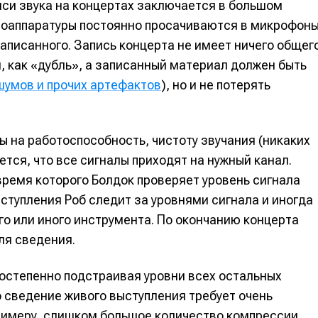
иси звука на концертах заключается в большом
вание
вание
диоаппаратуры постоянно просачиваются в микрофоны
аписанного. Запись концерта не имеет ничего общег
я, как «дубль», а записанный материал должен быть
я
я
шумов и прочих артефактов
), но и не потерять
ы на работоспособность, чистоту звучания (никаких
 общаться в комментариях, добавлять материалы в избранное 
 общаться в комментариях, добавлять материалы в избранное 
 общаться в комментариях, добавлять материалы в избранное 
 общаться в комментариях, добавлять материалы в избранное 
ется, что все сигналы приходят на нужный канал.
 Миксер
 Миксер
🎁 Бесплатные VST
🎁 Бесплатные VST
ся всеми возможностями сайта.
ся всеми возможностями сайта.
ся всеми возможностями сайта.
ся всеми возможностями сайта.
 время которого Болдок проверяет уровень сигнала
ки информации
ки информации
📻 Выбираем оборудовани
📻 Выбираем оборудовани
ступления Роб следит за уровнями сигнала и иногда
 специалистов
 специалистов
✨ Разбираемся в эффектах
✨ Разбираемся в эффектах
го или иного инструмента. По окончанию концерта
ля сведения.
что-то будет
что-то будет
❤️‍🔥 Лучшие VST
❤️‍🔥 Лучшие VST
бот
бот
бот
бот
постепенно подстраивая уровни всех остальных
жить новость
жить новость
то сведение живого выступления требует очень
Продолжить
Продолжить
Продолжить
Продолжить
примеру, слишком большое количество компрессии