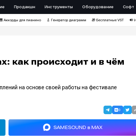
ие
Продакшн
Инструменты
Оборудование
Софт
🎹 Аккорды для пианино
🎸 Генератор диаграмм
🎁 Бесплатные VST
🔊 
х: как происходит и в чём
плений на основе своей работы на фестивале
0
SAMESOUND в MAX