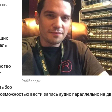
тов
.
ющих
налы
ество
т
е
е
Роб Болдок
ие
ие
 выбор
возможностью вести запись аудио параллельно на дв
н
н
енты
енты