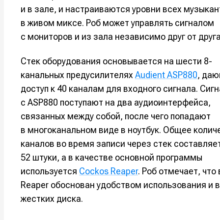
и в зале, и настраиваются уровни всех музыкан
в живом миксе. Роб может управлять сигналом
с мониторов и из зала независимо друг от друга
Стек оборудования основывается на шести 8-
канальных предусилителях
Audient ASP880
, да
доступ к 40 каналам для входного сигнала. Сиг
с ASP880 поступают на два аудиоинтерфейса,
связанных между собой, после чего попадают
в многоканальном виде в ноутбук. Общее колич
каналов во время записи через стек составляе
Написани
Написани
52 штуки, а в качестве основной программы
Исполнен
Исполнен
используется
Cockos Reaper
. Роб отмечает, что
Reaper обоснован удобством использования и 
Продакш
Продакш
жестких диска.
Инструм
Инструм