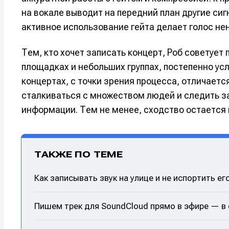
на вокале выводит на передний план другие си
Например, 
Например, 
Например, 
Например, 
активное использование гейта делает голос не
Изу
Изу
зву
зву
Войти
Войти
Войти
Войти
Тем, кто хочет записать концерт, Роб советуе
вол
вол
площадках и небольших группах, постепенно усл
Войти
Войти
Войти
Войти
концертах, с точки зрения процесса, отличаетс
сталкиваться с множеством людей и следить з
информации. Тем не менее, сходство остается 
Нажимая на 
Нажимая на 
Нажимая на 
Нажимая на 
подтверждае
подтверждае
подтверждае
подтверждае
обработки п
обработки п
обработки п
обработки п
ТАКЖЕ ПО ТЕМЕ
Как записывать звук на улице и не испортить ег
Пишем трек для SoundCloud прямо в эфире — в