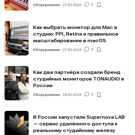
Оборудование
27.02.2026
0
Мы в социальных сетях
Мы в социальных сетях
Как выбрать монитор для Mac в
студию: PPI, Retina и правильное
масштабирование в macOS
Информация
Информация
Оборудование
27.02.2026
0
О проекте
О проекте
Реклама
Реклама
Редакционная политика (в разработке)
Редакционная политика (в разработке)
Как два партнёра создали бренд
Предложение новостей
Предложение новостей
Помощь проекту
Помощь проекту
студийных мониторов TONAUDIO в
России
Оборудование
26.02.2026
0
В России запустили Supernova LAB
— сервис удалённого доступа к
реальному студийному железу