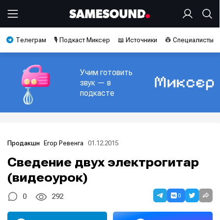
Телеграм
🎙️ Подкаст Миксер
📖 Источники
👷 Специалисты
Учим готовить
звук — в
подкасте
Егор Ревенга
01.12.2015
Продакшн
Сведение двух электрогитар
(видеоурок)
0
0
292