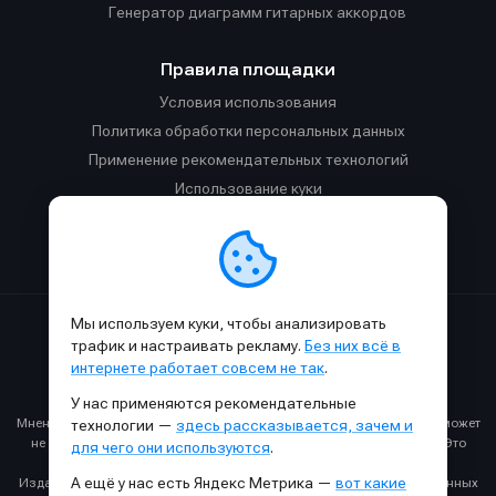
Генератор диаграмм гитарных аккордов
Правила площадки
Условия использования
Политика обработки персональных данных
Применение рекомендательных технологий
Использование куки
Правила публикации материалов и общения
Правила общения в Телеграм-чате
Мы используем куки, чтобы анализировать
Сделано с
к
в
SAMESOUND
© 2015-2026.
трафик и настраивать рекламу.
Без них всё в
Использование материалов SAMESOUND разрешено только с
интернете работает совсем не так
.
обязательным указанием ссылки на
этот
сайт.
У нас применяются рекомендательные
Все права на картинки и тексты принадлежат их авторам.
Мнение авторов может не совпадать с мнением редакции, которое может
технологии —
здесь рассказывается, зачем и
не совпадать с вашим мнением и меняться с течением времени. Это
для чего они используются
.
нормально.
А ещё у нас есть Яндекс Метрика —
вот какие
Издание может получать комиссию от покупки товаров, представленных