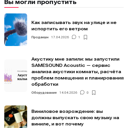
Вы могли пропустить
Как записывать звук на улице и не
испортить его ветром
Продакшн
17.04.2026
1
Акустику мне запили: мы запустили
SAMESOUND Acoustic — сервис
анализа акустики комнаты, расчёта
проблем помещения и планирования
обработки
Оборудование
14.04.2026
0
Написание
Написание
Виниловое возрождение: вы
должны выпускать свою музыку на
Исполнение
Исполнение
виниле, и вот почему