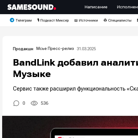
Написание
Исполнен
Телеграм
🎙️ Подкаст Миксер
📖 Источники
👷 Специалисты
Мсье Пресс-релиз
31.03.2025
Продакшн
BandLink добавил анали
Музыке
Сервис также расширил функциональность «Ска
0
536