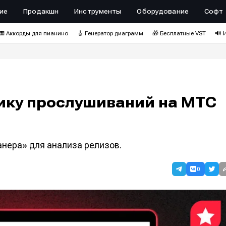
ие
Продакшн
Инструменты
Оборудование
Софт
🎹 Аккорды для пианино
🎸 Генератор диаграмм
🎁 Бесплатные VST
🔊 
тику прослушиваний на МТС
нера» для анализа релизов.
0