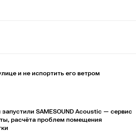
альных сетях
альных сетях
ция
ция
еклама
еклама
Редакционная политика (в разработке)
Редакционная политика (в разработке)
Предложение ново
Предложение ново
кту
кту
улице и не испортить его ветром
ы запустили SAMESOUND Acoustic — сервис
аты, расчёта проблем помещения
тки