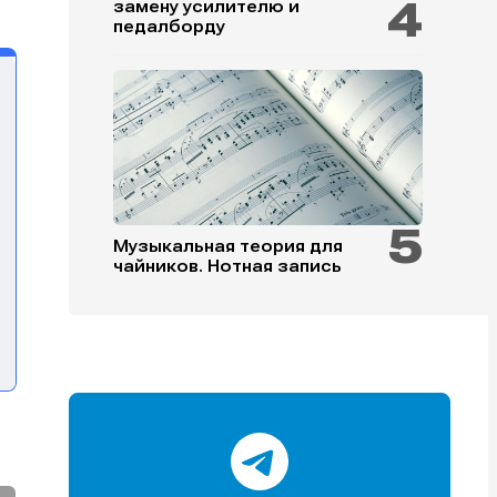
замену усилителю и
педалборду
и
и
и
и
Музыкальная теория для
чайников. Нотная запись
е
е