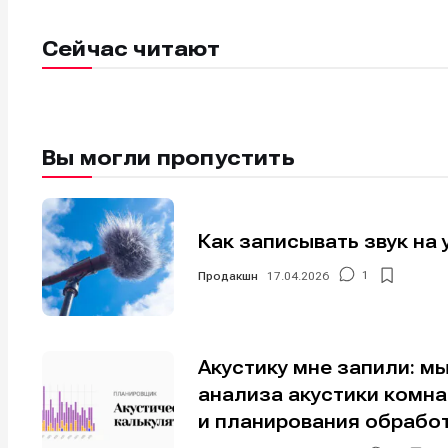
Мы в соци
Мы в соци
Сейчас читают
Информа
Информа
Вы могли пропустить
О проекте
О проекте
Р
Р
Помощь прое
Помощь прое
Как записывать звук на 
Продакшн
17.04.2026
1
Акустику мне запили: м
анализа акустики комн
и планирования обрабо