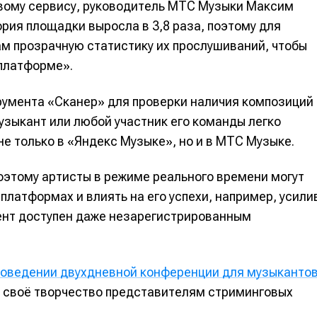
вому сервису, руководитель МТС Музыки Максим
ория площадки выросла в 3,8 раза, поэтому для
м прозрачную статистику их прослушиваний, чтобы
платформе».
румента «Сканер» для проверки наличия композиций
узыкант или любой участник его команды легко
не только в «Яндекс Музыке», но и в МТС Музыке.
поэтому артисты в режиме реального времени могут
платформах и влиять на его успехи, например, усили
е
е
ент доступен даже незарегистрированным
ие
ие
роведении двухдневной конференции для музыканто
н
н
ь своё творчество представителям стриминговых
енты
енты