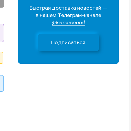
Быстрая доставка новостей —
Поиск
Поиск
Поиск
Поиск
в нашем Телеграм-канале
очник
очник
@samesound
иста
иста
Подписаться
тику
тику
тику
тику