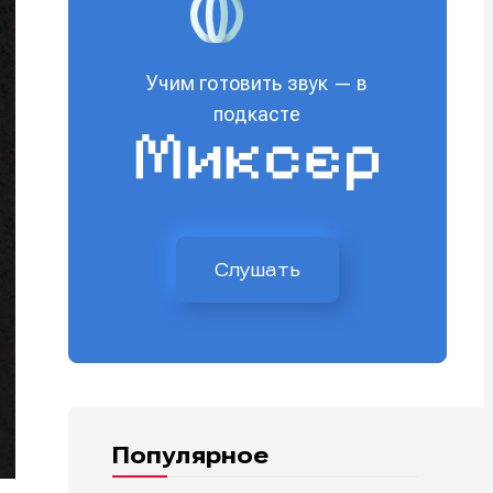
Учим готовить звук — в
подкасте
Слушать
Популярное