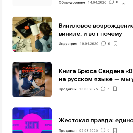
Оборудование
14.04.2026
0
Виниловое возрождение
виниле, и вот почему
Индустрия
10.04.2026
0
Книга Брюса Свидена «
на русском языке — мы 
Продакшн
13.03.2026
5
Жестокая правда: един
Продакшн
05.03.2026
0