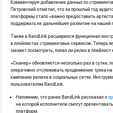
Комментируя добавление данных по стриминго
Петровский отметил, что за прошлый год аудит
платформы стало «важно предоставить артиста
поддержать их дальнейшее развитие на нашей 
Также в BandLink расширился функционал инст
в плейлистах стриминговых сервисов. Теперь м
сможет посмотреть, попал ли релиз в плейлист 
«Сканер» обновляется несколько раз в сутки, 
оперативно отслеживать продвижение трека на 
Написани
Написани
кампанию релиза в социальных сетях. Инструм
пользователям BandLink.
Исполнен
Исполнен
Напомним, что ранее BandLink рассказал о
п
Продакш
Продакш
на которой исполнители смогут презентоват
Инструм
Инструм
платформ.